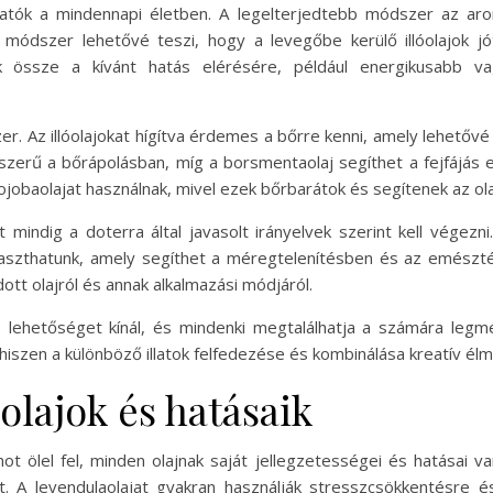
hatók a mindennapi életben. A legelterjedtebb módszer az aro
a módszer lehetővé teszi, hogy a levegőbe kerülő illóolajok 
ók össze a kívánt hatás elérésére, például energikusabb v
. Az illóolajokat hígítva érdemes a bőrre kenni, amely lehetővé
pszerű a bőrápolásban, míg a borsmentaolaj segíthet a fejfájás 
 jojobaolajat használnak, mivel ezek bőrbarátok és segítenek az o
mindig a doterra által javasolt irányelvek szerint kell végezni
yaszthatunk, amely segíthet a méregtelenítésben és az emészt
ott olajról és annak alkalmazási módjáról.
 lehetőséget kínál, és mindenki megtalálhatja a számára legme
hiszen a különböző illatok felfedezése és kombinálása kreatív élm
olajok és hatásaik
 ölel fel, minden olajnak saját jellegzetességei és hatásai va
t. A levendulaolajat gyakran használják stresszcsökkentésre é