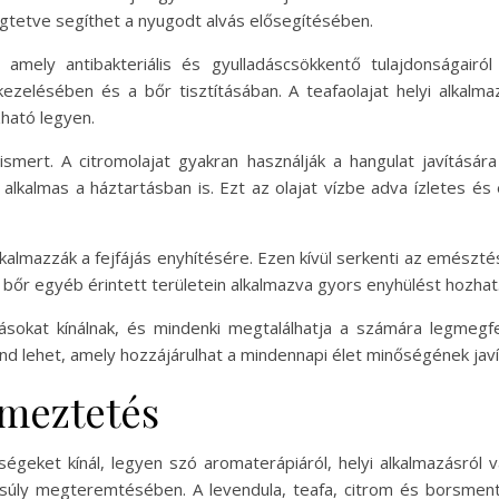
gtetve segíthet a nyugodt alvás elősegítésében.
amely antibakteriális és gyulladáscsökkentő tulajdonságairól
ezelésében és a bőr tisztításában. A teafaolajat helyi alkalm
zható legyen.
 ismert. A citromolajat gyakran használják a hangulat javításá
óan alkalmas a háztartásban is. Ezt az olajat vízbe adva ízletes é
kalmazzák a fejfájás enyhítésére. Ezen kívül serkenti az emésztés
 bőr egyéb érintett területein alkalmazva gyors enyhülést hozhat
sokat kínálnak, és mindenki megtalálhatja a számára legmegfel
land lehet, amely hozzájárulhat a mindennapi élet minőségének jav
lmeztetés
ségeket kínál, legyen szó aromaterápiáról, helyi alkalmazásról 
ensúly megteremtésében. A levendula, teafa, citrom és borsmen