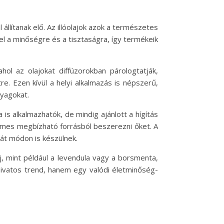
állítanak elő. Az illóolajok azok a természetes
el a minőségre és a tisztaságra, így termékeik
hol az olajokat diffúzorokban párologtatják,
e. Ezen kívül a helyi alkalmazás is népszerű,
nyagokat.
is alkalmazhatók, de mindig ajánlott a hígítás
emes megbízható forrásból beszerezni őket. A
át módon is készülnek.
aj, mint például a levendula vagy a borsmenta,
divatos trend, hanem egy valódi életminőség-