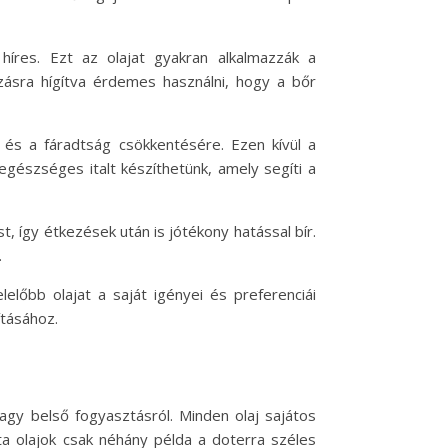
 híres. Ezt az olajat gyakran alkalmazzák a
azásra hígítva érdemes használni, hogy a bőr
ra és a fáradtság csökkentésére. Ezen kívül a
s egészséges italt készíthetünk, amely segíti a
t, így étkezések után is jótékony hatással bír.
.
előbb olajat a saját igényei és preferenciái
ításához.
vagy belső fogyasztásról. Minden olaj sajátos
ta olajok csak néhány példa a doterra széles