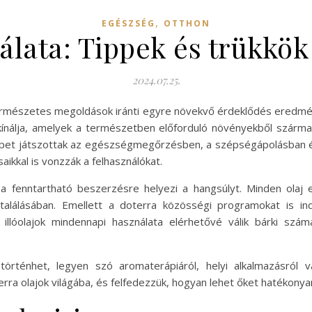
,
EGÉSZSÉG
OTTHON
álata: Tippek és trükkök 
2024.07.25.
 természetes megoldások iránti egyre növekvő érdeklődés eredmén
ínálja, amelyek a természetben előforduló növényekből származ
epet játszottak az egészségmegőrzésben, a szépségápolásban és
aikkal is vonzzák a felhasználókat.
fenntartható beszerzésre helyezi a hangsúlyt. Minden olaj e
találásában. Emellett a doterra közösségi programokat is in
llóolajok mindennapi használata elérhetővé válik bárki szám
történhet, legyen szó aromaterápiáról, helyi alkalmazásról 
a olajok világába, és felfedezzük, hogyan lehet őket hatékonyan