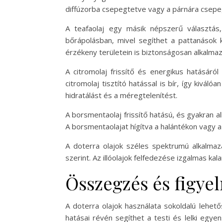
diffúzorba csepegtetve vagy a párnára csepe
A teafaolaj egy másik népszerű választás, 
bőrápolásban, mivel segíthet a pattanások k
érzékeny területein is biztonságosan alkalma
A citromolaj frissítő és energikus hatásáról
citromolaj tisztító hatással is bír, így kivál
hidratálást és a méregtelenítést.
A borsmentaolaj frissítő hatású, és gyakran al
A borsmentaolajat hígítva a halántékon vagy a
A doterra olajok széles spektrumú alkalmazá
szerint. Az illóolajok felfedezése izgalmas ka
Összegzés és figye
A doterra olajok használata sokoldalú lehető
hatásai révén segíthet a testi és lelki egy