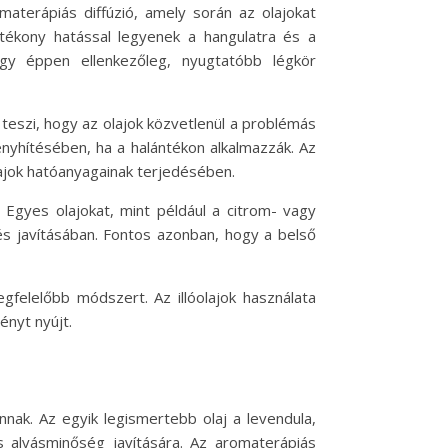
materápiás diffúzió, amely során az olajokat
jótékony hatással legyenek a hangulatra és a
agy éppen ellenkezőleg, nyugtatóbb légkör
 teszi, hogy az olajok közvetlenül a problémás
enyhítésében, ha a halántékon alkalmazzák. Az
lajok hatóanyagainak terjedésében.
. Egyes olajokat, mint például a citrom- vagy
és javításában. Fontos azonban, hogy a belső
gfelelőbb módszert. Az illóolajok használata
ényt nyújt.
nnak. Az egyik legismertebb olaj a levendula,
s alvásminőség javítására. Az aromaterápiás