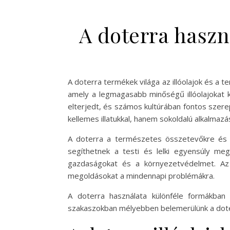
A doterra haszn
A doterra termékek világa az illóolajok és a
amely a legmagasabb minőségű illóolajokat k
elterjedt, és számos kultúrában fontos szer
kellemes illatukkal, hanem sokoldalú alkalmazás
A doterra a természetes összetevőkre és a 
segíthetnek a testi és lelki egyensúly meg
gazdaságokat és a környezetvédelmet. Az i
megoldásokat a mindennapi problémákra.
A doterra használata különféle formákban 
szakaszokban mélyebben belemerülünk a doterr