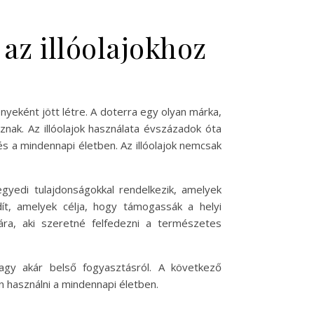
az illóolajokhoz
yeként jött létre. A doterra egy olyan márka,
nak. Az illóolajok használata évszázadok óta
 a mindennapi életben. Az illóolajok nemcsak
gyedi tulajdonságokkal rendelkezik, amelyek
dít, amelyek célja, hogy támogassák a helyi
ára, aki szeretné felfedezni a természetes
vagy akár belső fogyasztásról. A következő
 használni a mindennapi életben.