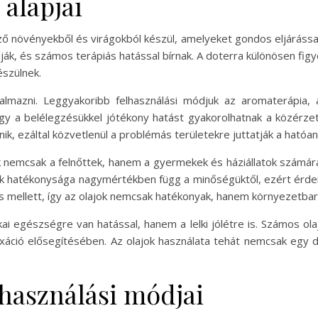
 alapjai
ző növényekből és virágokból készül, amelyeket gondos eljárással 
dják, és számos terápiás hatással bírnak. A doterra különösen figy
szülnek.
almazni. Leggyakoribb felhasználási módjuk az aromaterápia, a
gy a belélegzésükkel jótékony hatást gyakorolhatnak a közérzetr
enik, ezáltal közvetlenül a problémás területekre juttatják a hatóa
 nemcsak a felnőttek, hanem a gyermekek és háziállatok számára 
jok hatékonysága nagymértékben függ a minőségüktől, ezért érd
s mellett, így az olajok nemcsak hatékonyak, hanem környezetbar
ikai egészségre van hatással, hanem a lelki jólétre is. Számos ol
xáció elősegítésében. Az olajok használata tehát nemcsak egy 
lhasználási módjai