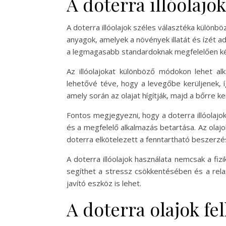
A doterra illóolajok
A doterra illóolajok széles választéka különbö
anyagok, amelyek a növények illatát és ízét a
a legmagasabb standardoknak megfelelően ké
Az illóolajokat különböző módokon lehet alk
lehetővé téve, hogy a levegőbe kerüljenek, í
amely során az olajat hígítják, majd a bőrre k
Fontos megjegyezni, hogy a doterra illóolajok
és a megfelelő alkalmazás betartása. Az ola
doterra elkötelezett a fenntartható beszerzé
A doterra illóolajok használata nemcsak a fiz
segíthet a stressz csökkentésében és a rela
javító eszköz is lehet.
A doterra olajok fe