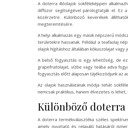
A doterra illóolajok sokféleképpen alkalmaz
diffúzor segítségével párologtatják el. Ez 
közérzetre. Különböző keverékek állíthat
megteremtésére.
A helyi alkalmazás egy másik népszerű módszer
területekre hassanak. Például a teafaolaj né
olajok hígításhoz általában kókuszolajat vagy
A belső fogyasztás is egy lehetőség, de ezt 
grapefruitolajat, vízbe vagy teába adva fog
fogyasztás előtt alaposan tájékozódjunk az ad
Az olajok használatának módja tehát sokféle
nemcsak praktikus, hanem élvezetes is lehet, 
Különböző doterra 
A doterra termékválasztéka széles spektrumot
amely nyugtató és relaxáló hatásáról ismer