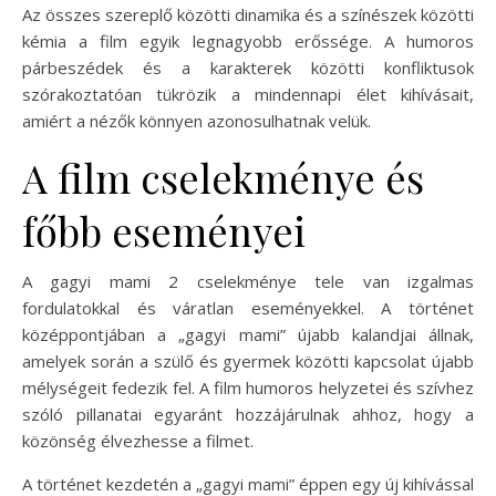
Az összes szereplő közötti dinamika és a színészek közötti
kémia a film egyik legnagyobb erőssége. A humoros
párbeszédek és a karakterek közötti konfliktusok
szórakoztatóan tükrözik a mindennapi élet kihívásait,
amiért a nézők könnyen azonosulhatnak velük.
A film cselekménye és
főbb eseményei
A gagyi mami 2 cselekménye tele van izgalmas
fordulatokkal és váratlan eseményekkel. A történet
középpontjában a „gagyi mami” újabb kalandjai állnak,
amelyek során a szülő és gyermek közötti kapcsolat újabb
mélységeit fedezik fel. A film humoros helyzetei és szívhez
szóló pillanatai egyaránt hozzájárulnak ahhoz, hogy a
közönség élvezhesse a filmet.
A történet kezdetén a „gagyi mami” éppen egy új kihívással