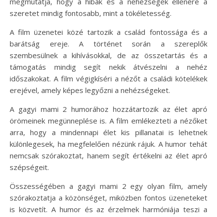
megmutatja, hogy a hibák és a nehézségek ellenére a
szeretet mindig fontosabb, mint a tökéletesség.
A film üzenetei közé tartozik a család fontossága és a
barátság ereje. A történet során a szereplők
szembesülnek a kihívásokkal, de az összetartás és a
támogatás mindig segít nekik átvészelni a nehéz
időszakokat. A film végigkíséri a nézőt a családi kötelékek
erejével, amely képes legyőzni a nehézségeket.
A gagyi mami 2 humorához hozzátartozik az élet apró
örömeinek megünneplése is. A film emlékezteti a nézőket
arra, hogy a mindennapi élet kis pillanatai is lehetnek
különlegesek, ha megfelelően nézünk rájuk. A humor tehát
nemcsak szórakoztat, hanem segít értékelni az élet apró
szépségeit.
Összességében a gagyi mami 2 egy olyan film, amely
szórakoztatja a közönséget, miközben fontos üzeneteket
is közvetít. A humor és az érzelmek harmóniája teszi a