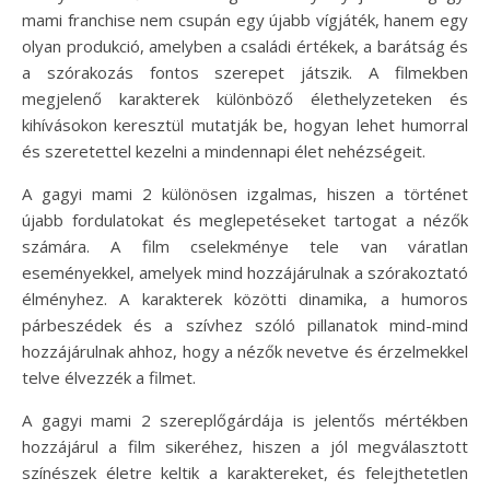
mami franchise nem csupán egy újabb vígjáték, hanem egy
olyan produkció, amelyben a családi értékek, a barátság és
a szórakozás fontos szerepet játszik. A filmekben
megjelenő karakterek különböző élethelyzeteken és
kihívásokon keresztül mutatják be, hogyan lehet humorral
és szeretettel kezelni a mindennapi élet nehézségeit.
A gagyi mami 2 különösen izgalmas, hiszen a történet
újabb fordulatokat és meglepetéseket tartogat a nézők
számára. A film cselekménye tele van váratlan
eseményekkel, amelyek mind hozzájárulnak a szórakoztató
élményhez. A karakterek közötti dinamika, a humoros
párbeszédek és a szívhez szóló pillanatok mind-mind
hozzájárulnak ahhoz, hogy a nézők nevetve és érzelmekkel
telve élvezzék a filmet.
A gagyi mami 2 szereplőgárdája is jelentős mértékben
hozzájárul a film sikeréhez, hiszen a jól megválasztott
színészek életre keltik a karaktereket, és felejthetetlen