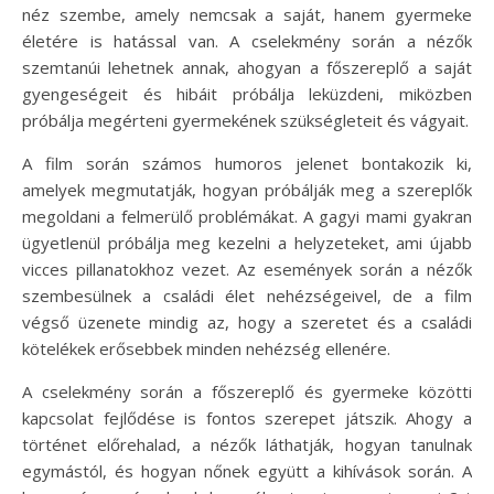
néz szembe, amely nemcsak a saját, hanem gyermeke
életére is hatással van. A cselekmény során a nézők
szemtanúi lehetnek annak, ahogyan a főszereplő a saját
gyengeségeit és hibáit próbálja leküzdeni, miközben
próbálja megérteni gyermekének szükségleteit és vágyait.
A film során számos humoros jelenet bontakozik ki,
amelyek megmutatják, hogyan próbálják meg a szereplők
megoldani a felmerülő problémákat. A gagyi mami gyakran
ügyetlenül próbálja meg kezelni a helyzeteket, ami újabb
vicces pillanatokhoz vezet. Az események során a nézők
szembesülnek a családi élet nehézségeivel, de a film
végső üzenete mindig az, hogy a szeretet és a családi
kötelékek erősebbek minden nehézség ellenére.
A cselekmény során a főszereplő és gyermeke közötti
kapcsolat fejlődése is fontos szerepet játszik. Ahogy a
történet előrehalad, a nézők láthatják, hogyan tanulnak
egymástól, és hogyan nőnek együtt a kihívások során. A