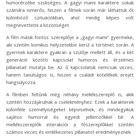
humorérzéke szükséges. A gagyi mami karaktere sokak
számára ismerős, hiszen a filmek során már láthattuk őt
különböző szituációkban, ahol mindig képes volt
megnevettetni a közönséget.
A film másik fontos szereplője a „gagyi mami” gyermeke,
aki szintén komikus helyzetekbe kerül a történet során. A
gyermek karaktere gyakran a szülője mellett áll, és a két
generáció közötti kapcsolat humoros és érzelmes
pillanatait mutatja be. Az ő kapcsolatuk nemcsak vicces,
hanem tanulságos is, hiszen a családi kötelékek erejét
hangsúlyozza.
A filmben feltűnik még néhány mellékszereplő is, akik
szintén hozzájárulnak a cselekményhez. Ezek a karakterek
különféle személyiségeket képviselnek, és mindegyikük
sajátos humorral és egyedi jellemzőkkel bír. A
mellékszereplők interakciói a főszereplőkkel szintén
számos vicces és emlékezetes pillanatot eredményeznek.