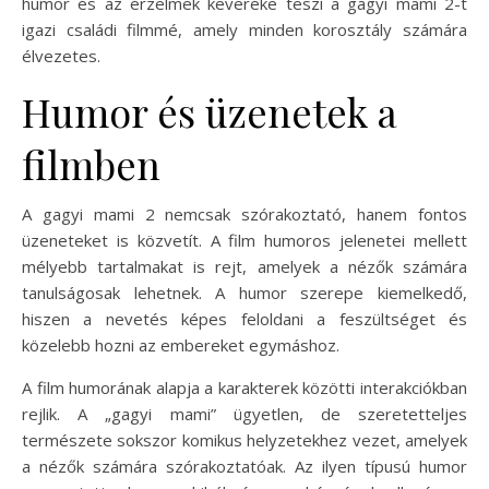
humor és az érzelmek keveréke teszi a gagyi mami 2-t
igazi családi filmmé, amely minden korosztály számára
élvezetes.
Humor és üzenetek a
filmben
A gagyi mami 2 nemcsak szórakoztató, hanem fontos
üzeneteket is közvetít. A film humoros jelenetei mellett
mélyebb tartalmakat is rejt, amelyek a nézők számára
tanulságosak lehetnek. A humor szerepe kiemelkedő,
hiszen a nevetés képes feloldani a feszültséget és
közelebb hozni az embereket egymáshoz.
A film humorának alapja a karakterek közötti interakciókban
rejlik. A „gagyi mami” ügyetlen, de szeretetteljes
természete sokszor komikus helyzetekhez vezet, amelyek
a nézők számára szórakoztatóak. Az ilyen típusú humor