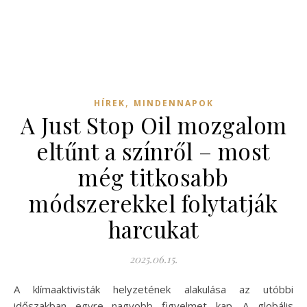
,
HÍREK
MINDENNAPOK
A Just Stop Oil mozgalom
eltűnt a színről – most
még titkosabb
módszerekkel folytatják
harcukat
2025.06.15.
A klímaaktivisták helyzetének alakulása az utóbbi
időszakban egyre nagyobb figyelmet kap. A globális