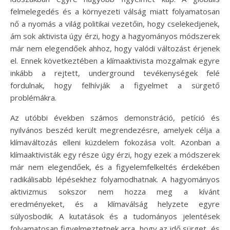
felmelegedés és a környezeti válság miatt folyamatosan
nő a nyomás a világ politikai vezetőin, hogy cselekedjenek,
ám sok aktivista úgy érzi, hogy a hagyományos módszerek
már nem elegendőek ahhoz, hogy valódi változást érjenek
el. Ennek következtében a klímaaktivista mozgalmak egyre
inkább a rejtett, underground tevékenységek felé
fordulnak, hogy felhívják a figyelmet a sürgető
problémákra.
Az utóbbi években számos demonstráció, petíció és
nyilvános beszéd került megrendezésre, amelyek célja a
klímaváltozás elleni küzdelem fokozása volt. Azonban a
klímaaktivisták egy része úgy érzi, hogy ezek a módszerek
már nem elegendőek, és a figyelemfelkeltés érdekében
radikálisabb lépésekhez folyamodhatnak. A hagyományos
aktivizmus sokszor nem hozza meg a kívánt
eredményeket, és a klímaválság helyzete egyre
súlyosbodik. A kutatások és a tudományos jelentések
folyamatosan figyelmeztetnek arra, hogy az idő sürget, és