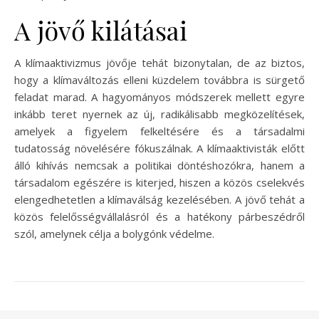
A jövő kilátásai
A klímaaktivizmus jövője tehát bizonytalan, de az biztos,
hogy a klímaváltozás elleni küzdelem továbbra is sürgető
feladat marad. A hagyományos módszerek mellett egyre
inkább teret nyernek az új, radikálisabb megközelítések,
amelyek a figyelem felkeltésére és a társadalmi
tudatosság növelésére fókuszálnak. A klímaaktivisták előtt
álló kihívás nemcsak a politikai döntéshozókra, hanem a
társadalom egészére is kiterjed, hiszen a közös cselekvés
elengedhetetlen a klímaválság kezelésében. A jövő tehát a
közös felelősségvállalásról és a hatékony párbeszédről
szól, amelynek célja a bolygónk védelme.