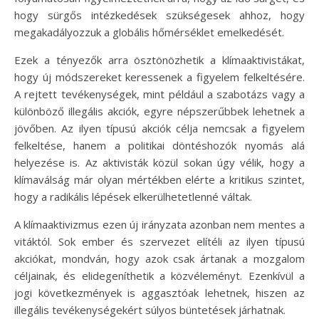
hogy sürgős intézkedések szükségesek ahhoz, hogy
megakadályozzuk a globális hőmérséklet emelkedését.
Ezek a tényezők arra ösztönözhetik a klímaaktivistákat,
hogy új módszereket keressenek a figyelem felkeltésére.
A rejtett tevékenységek, mint például a szabotázs vagy a
különböző illegális akciók, egyre népszerűbbek lehetnek a
jövőben. Az ilyen típusú akciók célja nemcsak a figyelem
felkeltése, hanem a politikai döntéshozók nyomás alá
helyezése is. Az aktivisták közül sokan úgy vélik, hogy a
klímaválság már olyan mértékben elérte a kritikus szintet,
hogy a radikális lépések elkerülhetetlenné váltak.
A klímaaktivizmus ezen új irányzata azonban nem mentes a
vitáktól. Sok ember és szervezet elítéli az ilyen típusú
akciókat, mondván, hogy azok csak ártanak a mozgalom
céljainak, és elidegeníthetik a közvéleményt. Ezenkívül a
jogi következmények is aggasztóak lehetnek, hiszen az
illegális tevékenységekért súlyos büntetések járhatnak.