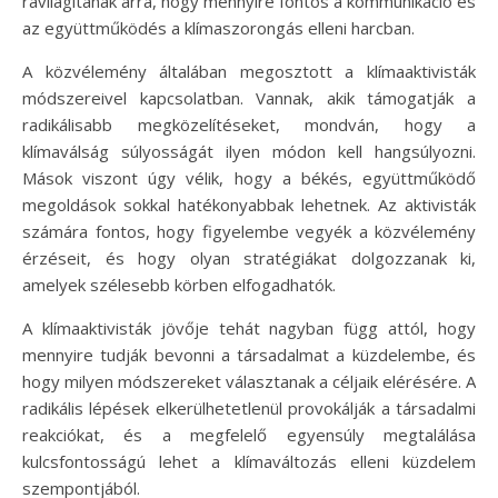
rávilágítanak arra, hogy mennyire fontos a kommunikáció és
az együttműködés a klímaszorongás elleni harcban.
A közvélemény általában megosztott a klímaaktivisták
módszereivel kapcsolatban. Vannak, akik támogatják a
radikálisabb megközelítéseket, mondván, hogy a
klímaválság súlyosságát ilyen módon kell hangsúlyozni.
Mások viszont úgy vélik, hogy a békés, együttműködő
megoldások sokkal hatékonyabbak lehetnek. Az aktivisták
számára fontos, hogy figyelembe vegyék a közvélemény
érzéseit, és hogy olyan stratégiákat dolgozzanak ki,
amelyek szélesebb körben elfogadhatók.
A klímaaktivisták jövője tehát nagyban függ attól, hogy
mennyire tudják bevonni a társadalmat a küzdelembe, és
hogy milyen módszereket választanak a céljaik elérésére. A
radikális lépések elkerülhetetlenül provokálják a társadalmi
reakciókat, és a megfelelő egyensúly megtalálása
kulcsfontosságú lehet a klímaváltozás elleni küzdelem
szempontjából.