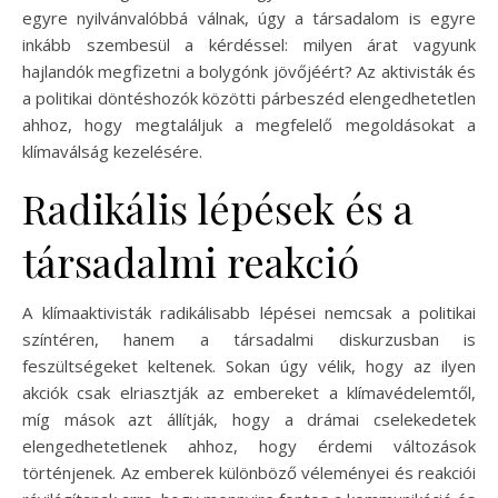
egyre nyilvánvalóbbá válnak, úgy a társadalom is egyre
inkább szembesül a kérdéssel: milyen árat vagyunk
hajlandók megfizetni a bolygónk jövőjéért? Az aktivisták és
a politikai döntéshozók közötti párbeszéd elengedhetetlen
ahhoz, hogy megtaláljuk a megfelelő megoldásokat a
klímaválság kezelésére.
Radikális lépések és a
társadalmi reakció
A klímaaktivisták radikálisabb lépései nemcsak a politikai
színtéren, hanem a társadalmi diskurzusban is
feszültségeket keltenek. Sokan úgy vélik, hogy az ilyen
akciók csak elriasztják az embereket a klímavédelemtől,
míg mások azt állítják, hogy a drámai cselekedetek
elengedhetetlenek ahhoz, hogy érdemi változások
történjenek. Az emberek különböző véleményei és reakciói