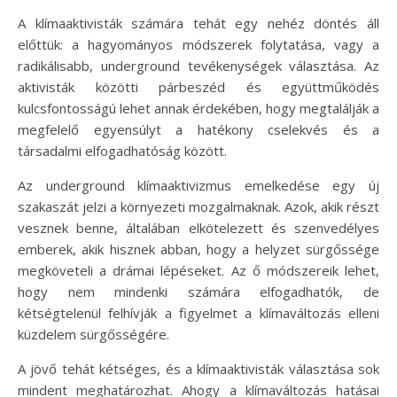
A klímaaktivisták számára tehát egy nehéz döntés áll
előttük: a hagyományos módszerek folytatása, vagy a
radikálisabb, underground tevékenységek választása. Az
aktivisták közötti párbeszéd és együttműködés
kulcsfontosságú lehet annak érdekében, hogy megtalálják a
megfelelő egyensúlyt a hatékony cselekvés és a
társadalmi elfogadhatóság között.
Az underground klímaaktivizmus emelkedése egy új
szakaszát jelzi a környezeti mozgalmaknak. Azok, akik részt
vesznek benne, általában elkötelezett és szenvedélyes
emberek, akik hisznek abban, hogy a helyzet sürgőssége
megköveteli a drámai lépéseket. Az ő módszereik lehet,
hogy nem mindenki számára elfogadhatók, de
kétségtelenül felhívják a figyelmet a klímaváltozás elleni
küzdelem sürgősségére.
A jövő tehát kétséges, és a klímaaktivisták választása sok
mindent meghatározhat. Ahogy a klímaváltozás hatásai