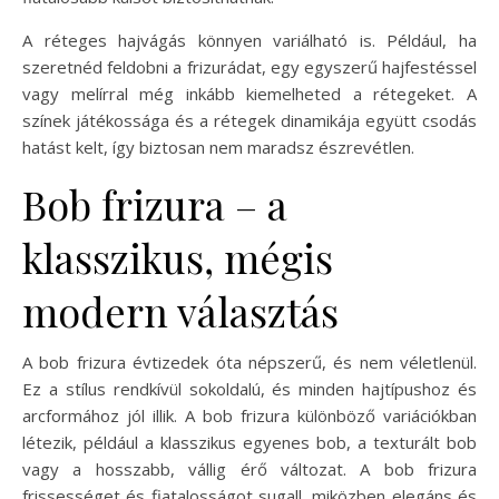
A réteges hajvágás könnyen variálható is. Például, ha
szeretnéd feldobni a frizurádat, egy egyszerű hajfestéssel
vagy melírral még inkább kiemelheted a rétegeket. A
színek játékossága és a rétegek dinamikája együtt csodás
hatást kelt, így biztosan nem maradsz észrevétlen.
Bob frizura – a
klasszikus, mégis
modern választás
A bob frizura évtizedek óta népszerű, és nem véletlenül.
Ez a stílus rendkívül sokoldalú, és minden hajtípushoz és
arcformához jól illik. A bob frizura különböző variációkban
létezik, például a klasszikus egyenes bob, a texturált bob
vagy a hosszabb, vállig érő változat. A bob frizura
frissességet és fiatalosságot sugall, miközben elegáns és