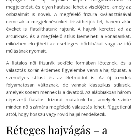
megjelenést, és olyan hatással lehet a viselőjére, amely az
önbizalmát is növeli. A megfelelő frizura kiválasztásával
nemcsak a megjelenésünket frissíthetjük fel, hanem akár
éveket is fiatalíthatunk rajtunk. A hajunk keretet ad az
arcunknak, és a megfelelő stílus kiemelheti a vonásainkat,
miközben elrejtheti az esetleges bőrhibákat vagy az idő
múlásának nyomait.
A fiatalos női frizurák sokféle formában léteznek, és a
választás során érdemes figyelembe venni a haj típusát, a
személyes stílust és az életmódot is. Az új trendek
folyamatosan változnak, de vannak klasszikus stílusok,
amelyek sosem mennek ki a divatból. Az alábbiakban három
népszerű fiatalos frizurát mutatunk be, amelyek szinte
minden nő számára megfelelő választás lehet, függetlenül
attól, hogy hosszú vagy rövid hajjal rendelkezik.
Réteges hajvágás – a