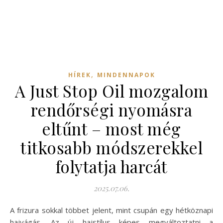
,
HÍREK
MINDENNAPOK
A Just Stop Oil mozgalom
rendőrségi nyomásra
eltűnt – most még
titkosabb módszerekkel
folytatja harcát
2025.07.06.
A frizura sokkal többet jelent, mint csupán egy hétköznapi
hajvágás. Az új hajstílus képes megváltoztatni a