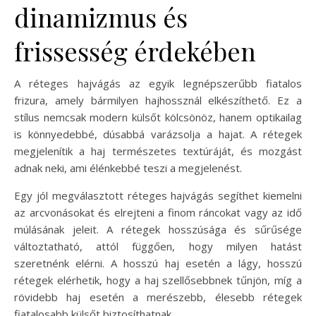
dinamizmus és
frissesség érdekében
A réteges hajvágás az egyik legnépszerűbb fiatalos
frizura, amely bármilyen hajhossznál elkészíthető. Ez a
stílus nemcsak modern külsőt kölcsönöz, hanem optikailag
is könnyedebbé, dúsabbá varázsolja a hajat. A rétegek
megjelenítik a haj természetes textúráját, és mozgást
adnak neki, ami élénkebbé teszi a megjelenést.
Egy jól megválasztott réteges hajvágás segíthet kiemelni
az arcvonásokat és elrejteni a finom ráncokat vagy az idő
múlásának jeleit. A rétegek hosszúsága és sűrűsége
változtatható, attól függően, hogy milyen hatást
szeretnénk elérni. A hosszú haj esetén a lágy, hosszú
rétegek elérhetik, hogy a haj szellősebbnek tűnjön, míg a
rövidebb haj esetén a merészebb, élesebb rétegek
fiatalosabb külsőt biztosíthatnak.