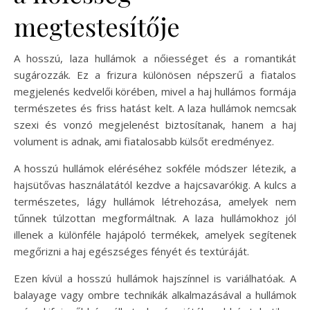
megtestesítője
A hosszú, laza hullámok a nőiességet és a romantikát
sugározzák. Ez a frizura különösen népszerű a fiatalos
megjelenés kedvelői körében, mivel a haj hullámos formája
természetes és friss hatást kelt. A laza hullámok nemcsak
szexi és vonzó megjelenést biztosítanak, hanem a haj
volument is adnak, ami fiatalosabb külsőt eredményez.
A hosszú hullámok eléréséhez sokféle módszer létezik, a
hajsütővas használatától kezdve a hajcsavarókig. A kulcs a
természetes, lágy hullámok létrehozása, amelyek nem
tűnnek túlzottan megformáltnak. A laza hullámokhoz jól
illenek a különféle hajápoló termékek, amelyek segítenek
megőrizni a haj egészséges fényét és textúráját.
Ezen kívül a hosszú hullámok hajszínnel is variálhatóak. A
balayage vagy ombre technikák alkalmazásával a hullámok