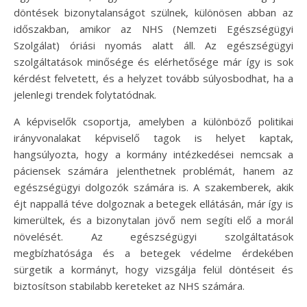
döntések bizonytalanságot szülnek, különösen abban az
időszakban, amikor az NHS (Nemzeti Egészségügyi
Szolgálat) óriási nyomás alatt áll. Az egészségügyi
szolgáltatások minősége és elérhetősége már így is sok
kérdést felvetett, és a helyzet tovább súlyosbodhat, ha a
jelenlegi trendek folytatódnak.
A képviselők csoportja, amelyben a különböző politikai
irányvonalakat képviselő tagok is helyet kaptak,
hangsúlyozta, hogy a kormány intézkedései nemcsak a
páciensek számára jelenthetnek problémát, hanem az
egészségügyi dolgozók számára is. A szakemberek, akik
éjt nappallá téve dolgoznak a betegek ellátásán, már így is
kimerültek, és a bizonytalan jövő nem segíti elő a morál
növelését. Az egészségügyi szolgáltatások
megbízhatósága és a betegek védelme érdekében
sürgetik a kormányt, hogy vizsgálja felül döntéseit és
biztosítson stabilabb kereteket az NHS számára.