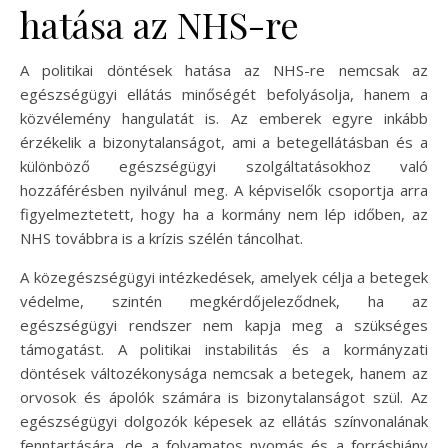
hatása az NHS-re
A politikai döntések hatása az NHS-re nemcsak az
egészségügyi ellátás minőségét befolyásolja, hanem a
közvélemény hangulatát is. Az emberek egyre inkább
érzékelik a bizonytalanságot, ami a betegellátásban és a
különböző egészségügyi szolgáltatásokhoz való
hozzáférésben nyilvánul meg. A képviselők csoportja arra
figyelmeztetett, hogy ha a kormány nem lép időben, az
NHS továbbra is a krízis szélén táncolhat.
A közegészségügyi intézkedések, amelyek célja a betegek
védelme, szintén megkérdőjeleződnek, ha az
egészségügyi rendszer nem kapja meg a szükséges
támogatást. A politikai instabilitás és a kormányzati
döntések változékonysága nemcsak a betegek, hanem az
orvosok és ápolók számára is bizonytalanságot szül. Az
egészségügyi dolgozók képesek az ellátás színvonalának
fenntartására, de a folyamatos nyomás és a forráshiány