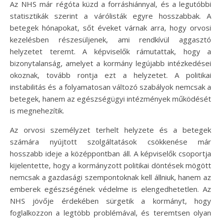
Az NHS már régóta küzd a forráshiánnyal, és a legutóbbi
statisztikák szerint a várólisták egyre hosszabbak. A
betegek hónapokat, sőt éveket várnak arra, hogy orvosi
kezelésben részesüljenek, ami rendkívül aggasztó
helyzetet teremt. A képviselők rámutattak, hogy a
bizonytalanság, amelyet a kormány legújabb intézkedései
okoznak, tovább rontja ezt a helyzetet. A politikai
instabilitás és a folyamatosan változó szabályok nemcsak a
betegek, hanem az egészségügyi intézmények működését
is megnehezítik.
Az orvosi személyzet terhelt helyzete és a betegek
számára nyújtott szolgáltatások csökkenése már
hosszabb ideje a középpontban áll. A képviselők csoportja
kijelentette, hogy a kormányzott politikai döntések mögött
nemcsak a gazdasági szempontoknak kell állniuk, hanem az
emberek egészségének védelme is elengedhetetlen. Az
NHS jövője érdekében sürgetik a kormányt, hogy
foglalkozzon a legtöbb problémával, és teremtsen olyan