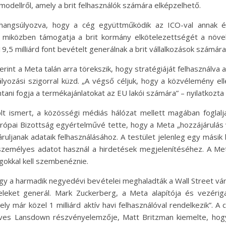
modellről, amely a brit felhasználók számára elképzelhető.
hangsúlyozva, hogy a cég együttműködik az ICO-val annak ér
l, miközben támogatja a brit kormány elkötelezettségét a növ
,5 milliárd font bevételt generálnak a brit vállalkozások számára
int a Meta talán arra törekszik, hogy stratégiáját felhasználva 
yozási szigorral küzd. „A végső céljuk, hogy a közvélemény ell
ani fogja a termékajánlatokat az EU lakói számára” – nyilatkozta
t ismert, a közösségi médiás hálózat mellett magában foglalj
urópai Bizottság egyértelművé tette, hogy a Meta „hozzájárulás 
uljanak adataik felhasználásához. A testület jelenleg egy másik 
b személyes adatot használ a hirdetések megjelenítéséhez. A 
gokkal kell szembenéznie.
gy a harmadik negyedévi bevételei meghaladták a Wall Street vá
eleket generál. Mark Zuckerberg, a Meta alapítója és vezérig
y már közel 1 milliárd aktív havi felhasználóval rendelkezik”. 
reaves Lansdown részvényelemzője, Matt Britzman kiemelte, h