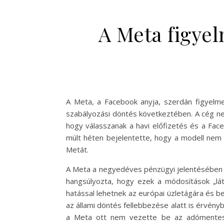
A Meta figyel
A Meta, a Facebook anyja, szerdán figyelme
szabályozási döntés következtében. A cég ne
hogy válasszanak a havi előfizetés és a Fac
múlt héten bejelentette, hogy a modell nem f
Metát.
A Meta a negyedéves pénzügyi jelentésében kö
hangsúlyozta, hogy ezek a módosítások „lá
hatással lehetnek az európai üzletágára és 
az állami döntés fellebbezése alatt is érvén
a Meta ott nem vezette be az adómentes el