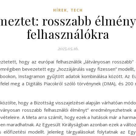
,
HÍREK
TECH
meztet: rosszabb élmény
felhasználókra
2025.05.16.
ztetett, hogy az európai felhasználók „látványosan rosszabb”
mrégiben bevezetett egy „hozzájárulás vagy fizessen” modellt, 
ebookon, Instagramon gyűjtött adatok kombinálása között. Az E
elel meg a Digitális Piacokról szóló törvénynek (DMA), és 200 mi
zölte, hogy a Bizottság visszajelzései alapján várhatóan módosí
tványosan rosszabb felhasználói élményt” eredményezhetnek az
bevételeire. A Meta arra számít, hogy ezek a hatások már a harm
yben maradhatnak. Az Egyesült Királyságban azonban ezek a válto
őfizetési modellt. Jelenleg tárgyalásokat folytatnak az Egye