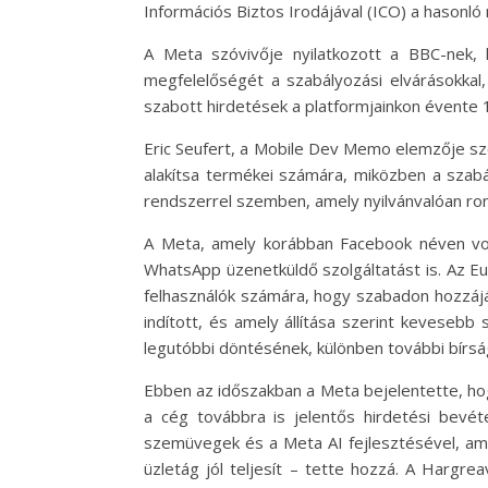
Információs Biztos Irodájával (ICO) a hasonló 
A Meta szóvivője nyilatkozott a BBC-nek, 
megfelelőségét a szabályozási elvárásokka
szabott hirdetések a platformjainkon évente 19
Eric Seufert, a Mobile Dev Memo elemzője szer
alakítsa termékei számára, miközben a szabál
rendszerrel szemben, amely nyilvánvalóan ront
A Meta, amely korábban Facebook néven vol
WhatsApp üzenetküldő szolgáltatást is. Az E
felhasználók számára, hogy szabadon hozzájár
indított, és amely állítása szerint keveseb
legutóbbi döntésének, különben további bírsá
Ebben az időszakban a Meta bejelentette, ho
a cég továbbra is jelentős hirdetési bevét
szemüvegek és a Meta AI fejlesztésével, amel
üzletág jól teljesít – tette hozzá. A Harg