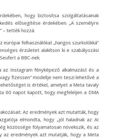
dekében, hogy biztosítsa szolgáltatásainak
ekedés elősegítése érdekében. „A személyre
” – tették hozzá.
az európai felhasználókat „hangos szurkolókká”
enséges érzületet alakítson ki e szabályozási
 Seufert a BBC-nek.
a az Instagram fényképező alkalmazást és a
vagy fizessen” modellje nem teszi lehetővé a
lehetőséget is értékel, amelyet a Meta tavaly
Meta 60 napot kapott, hogy megfeleljen a DMA
rakozásait. Az eredmények azt mutatták, hogy
azgatója elmondta, hogy „jól haladnak az AI
A cég közössége folyamatosan növekszik, és az
ogy az eredmények azt mutatják, hogy a Meta