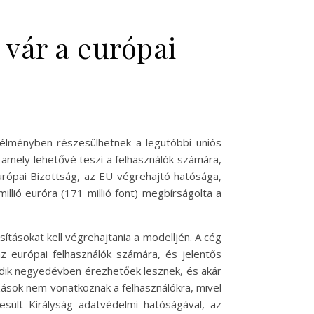
 vár a európai
 élményben részesülhetnek a legutóbbi uniós
amely lehetővé teszi a felhasználók számára,
urópai Bizottság, az EU végrehajtó hatósága,
llió euróra (171 millió font) megbírságolta a
tásokat kell végrehajtania a modelljén. A cég
 európai felhasználók számára, és jelentős
adik negyedévben érezhetőek lesznek, és akár
zások nem vonatkoznak a felhasználókra, mivel
sült Királyság adatvédelmi hatóságával, az