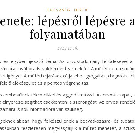
,
EGÉSZSÉG
HÍREK
nete: lépésről lépésre 
folyamatában
2024.12.18.
és egyben ijesztő téma. Az orvostudomány fejlődésével a 
számára továbbra is sok kérdést vetnek fel. A műtét nem csupá
 igényel. A műtéti eljárások célja lehet gyógyítás, diagnózis felá
lelő előkészület és a pontos végrehajtás.
szembesülnek félelmeikkel és aggodalmaikkal. Az orvosi csapat,
k elnyerése segíthet csökkenteni a szorongást. Az orvosi rend
ámára is sok információra van szükség.
egeknek abban, hogy felkészüljenek a beavatkozásra, és tuda
kaszokban részletesen megvizsgáljuk a műtét menetét, a szük