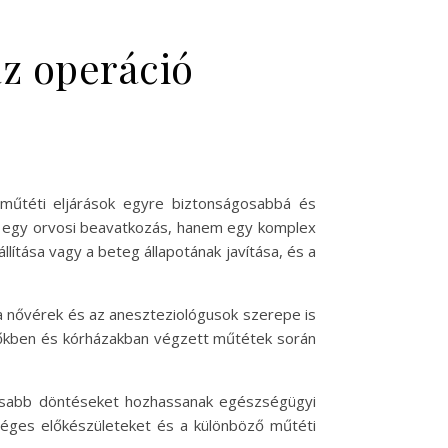
az operáció
műtéti eljárások egyre biztonságosabbá és
n egy orvosi beavatkozás, hanem egy komplex
llítása vagy a beteg állapotának javítása, és a
 a nővérek és az aneszteziológusok szerepe is
előkben és kórházakban végzett műtétek során
tosabb döntéseket hozhassanak egészségügyi
séges előkészületeket és a különböző műtéti