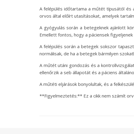
A felépülés időtartama a műtét típusától és a
orvos által előírt utasításokat, amelyek tartal
A gyógyulás során a betegeknek ajánlott kön
Emellett fontos, hogy a páciensek figyeljene
A felépülés során a betegek sokszor tapaszta
normálisak, de ha a betegek bármilyen szokatla
A műtét utáni gondozás és a kontrollvizsgálat
ellenőrzik a seb állapotát és a páciens általán
A műtéti eljárások bonyolultak, és a felkészü
**Figyelmeztetés:** Ez a cikk nem számít orv