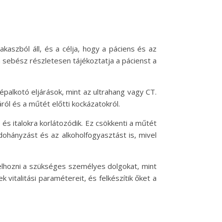
aszból áll, és a célja, hogy a páciens és az
a sebész részletesen tájékoztatja a pácienst a
épalkotó eljárások, mint az ultrahang vagy CT.
ól és a műtét előtti kockázatokról.
 és italokra korlátozódik. Ez csökkenti a műtét
dohányzást és az alkoholfogyasztást is, mivel
 elhozni a szükséges személyes dolgokat, mint
vitalitási paramétereit, és felkészítik őket a