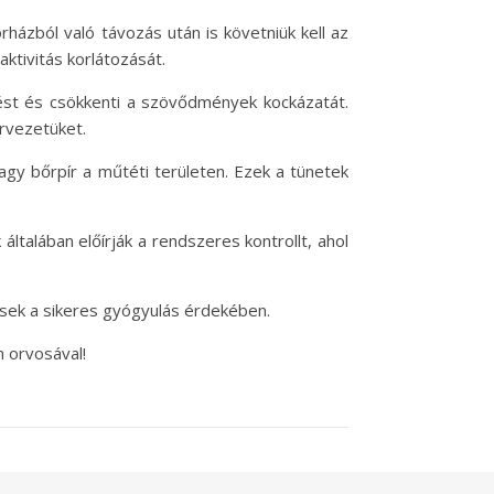
rházból való távozás után is követniük kell az
aktivitás korlátozását.
gést és csökkenti a szövődmények kockázatát.
ervezetüket.
agy bőrpír a műtéti területen. Ezek a tünetek
ltalában előírják a rendszeres kontrollt, ahol
pések a sikeres gyógyulás érdekében.
 orvosával!