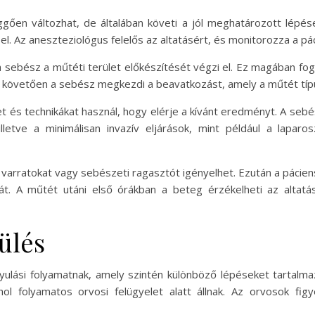
ően változhat, de általában követi a jól meghatározott lépése
el. Az aneszteziológus felelős az altatásért, és monitorozza a pá
 sebész a műtéti terület előkészítését végzi el. Ez magában foglalj
Ezt követően a sebész megkezdi a beavatkozást, amely a műtét típ
és technikákat használ, hogy elérje a kívánt eredményt. A sebész
etve a minimálisan invazív eljárások, mint például a lapar
arratokat vagy sebészeti ragasztót igényelhet. Ezután a pácienst
tát. A műtét utáni első órákban a beteg érzékelheti az altatá
ülés
yulási folyamatnak, amely szintén különböző lépéseket tartalma
hol folyamatos orvosi felügyelet alatt állnak. Az orvosok fi