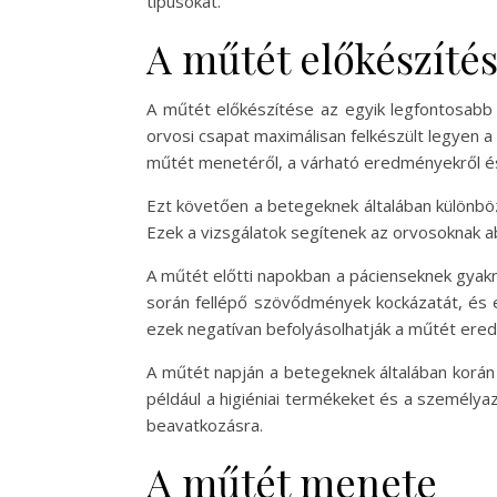
típusokat.
A műtét előkészíté
A műtét előkészítése az egyik legfontosabb 
orvosi csapat maximálisan felkészült legyen a
műtét menetéről, a várható eredményekről és
Ezt követően a betegeknek általában különböző
Ezek a vizsgálatok segítenek az orvosoknak a
A műtét előtti napokban a pácienseknek gyakran
során fellépő szövődmények kockázatát, és el
ezek negatívan befolyásolhatják a műtét ere
A műtét napján a betegeknek általában korán 
például a higiéniai termékeket és a személyaz
beavatkozásra.
A műtét menete