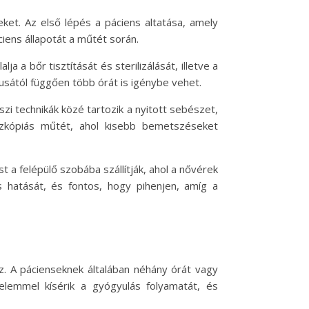
ket. Az első lépés a páciens altatása, amely
ciens állapotát a műtét során.
a a bőr tisztítását és sterilizálását, illetve a
usától függően több órát is igénybe vehet.
i technikák közé tartozik a nyitott sebészet,
oszkópiás műtét, ahol kisebb bemetszéseket
 a felépülő szobába szállítják, ahol a nővérek
s hatását, és fontos, hogy pihenjen, amíg a
z. A pácienseknek általában néhány órát vagy
gyelemmel kísérik a gyógyulás folyamatát, és