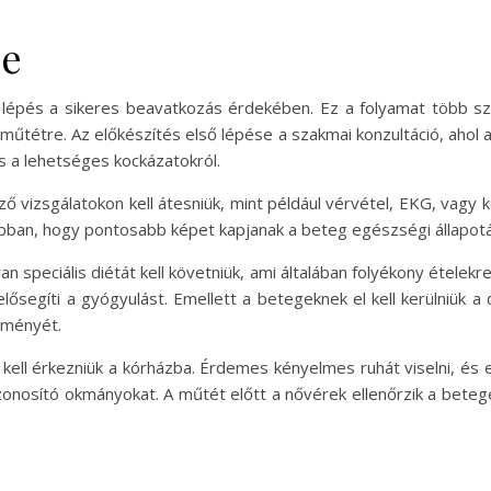
se
lépés a sikeres beavatkozás érdekében. Ez a folyamat több szak
 műtétre. Az előkészítés első lépése a szakmai konzultáció, ahol 
 a lehetséges kockázatokról.
 vizsgálatokon kell átesniük, mint például vérvétel, EKG, vagy k
bban, hogy pontosabb képet kapjanak a beteg egészségi állapotár
 speciális diétát kell követniük, ami általában folyékony ételekre
ősegíti a gyógyulást. Emellett a betegeknek el kell kerülniük a 
dményét.
kell érkezniük a kórházba. Érdemes kényelmes ruhát viselni, és
onosító okmányokat. A műtét előtt a nővérek ellenőrzik a betegek 