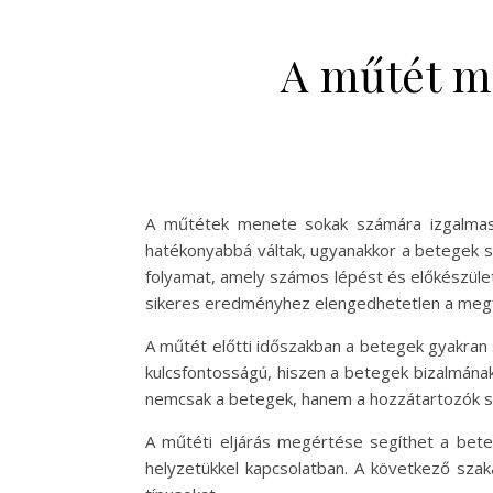
A műtét me
A műtétek menete sokak számára izgalmas 
hatékonyabbá váltak, ugyanakkor a betegek 
folyamat, amely számos lépést és előkészületet
sikeres eredményhez elengedhetetlen a megfe
A műtét előtti időszakban a betegek gyakran 
kulcsfontosságú, hiszen a betegek bizalmána
nemcsak a betegek, hanem a hozzátartozók sz
A műtéti eljárás megértése segíthet a bet
helyzetükkel kapcsolatban. A következő sza