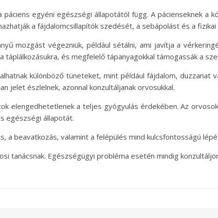
 páciens egyéni egészségi állapotától függ. A pácienseknek a kó
mazhatják a fájdalomcsillapítók szedését, a sebápolást és a fizikai 
nyű mozgást végezniük, például sétálni, ami javítja a vérkerin
k a táplálkozásukra, és megfelelő tápanyagokkal támogassák a sz
lhatnak különböző tüneteket, mint például fájdalom, duzzanat v
n jelet észlelnek, azonnal konzultáljanak orvosukkal.
ok elengedhetetlenek a teljes gyógyulás érdekében. Az orvosok á
os egészségi állapotát.
lés, a beavatkozás, valamint a felépülés mind kulcsfontosságú lé
osi tanácsnak. Egészségügyi probléma esetén mindig konzultáljon