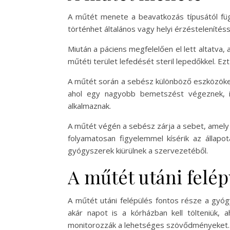
A műtét menete a beavatkozás típusától függ
történhet általános vagy helyi érzéstelenítéss
Miután a páciens megfelelően el lett altatva, a
műtéti terület lefedését steril lepedőkkel. 
A műtét során a sebész különböző eszközöket 
ahol egy nagyobb bemetszést végeznek, ill
alkalmaznak.
A műtét végén a sebész zárja a sebet, amely v
folyamatosan figyelemmel kísérik az állapo
gyógyszerek kiürülnek a szervezetéből.
A műtét utáni felép
A műtét utáni felépülés fontos része a gyóg
akár napot is a kórházban kell tölteniük, a
monitorozzák a lehetséges szövődményeket.