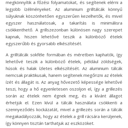
megkönnyítik a főzési folyamatokat, és segítenek elérni a
legjobb ízélményeket. Az aluminium grilltálcák könnyű
súlyuknak köszönhetően egyszerűen kezelhetők, és mivel
egyszer használatosak, a takarítás is minimálisra
csökkenthető. A grillszezonban különösen nagy szerepet
kapnak, hiszen lehetővé teszik a különböző ételek
egyszerűbb és gyorsabb elkészítését.
A grilltálcák sokféle formában és méretben kaphatók, így
lehetővé teszik a különböző ételek, például zöldségek,
húsok és halak ízletes elkészítését. Az aluminium tálcák
nemcsak praktikusak, hanem segítenek megőrizni az ételek
ízét és állagát is. Az anyag hővezető képessége lehetővé
teszi, hogy a hő egyenletesen oszoljon el, így a grillezés
során az ételek nem égnek meg, és a kívánt állagot
érhetjük el. Ezen kívül a tálcák használata csökkenti a
szennyeződés kockázatát, mivel a grillezés során a tálcák
megakadályozzák, hogy az ételek a grill rácsára kerüljenek,
így könnyen tisztán tarthatjuk az eszközöket.