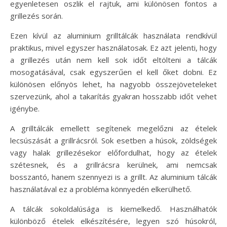
egyenletesen oszlik el rajtuk, ami különösen fontos a
grillezés során.
Ezen kívül az aluminium grilltálcák használata rendkívül
praktikus, mivel egyszer használatosak. Ez azt jelenti, hogy
a grillezés után nem kell sok időt eltölteni a tálcák
mosogatásával, csak egyszerűen el kell őket dobni. Ez
különösen előnyös lehet, ha nagyobb összejöveteleket
szervezünk, ahol a takarítás gyakran hosszabb időt vehet
igénybe.
A grilltálcák emellett segítenek megelőzni az ételek
lecsúszását a grillrácsról. Sok esetben a húsok, zöldségek
vagy halak grillezésekor előfordulhat, hogy az ételek
szétesnek, és a grillrácsra kerülnek, ami nemcsak
bosszantó, hanem szennyezi is a grillt. Az aluminium tálcák
használatával ez a probléma könnyedén elkerülhető.
A tálcák sokoldalúsága is kiemelkedő. Használhatók
különböző ételek elkészítésére, legyen szó húsokról,