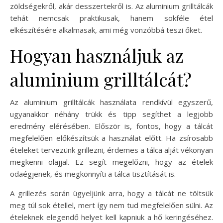
zöldségekről, akár desszertekről is. Az aluminium grilltálcák
tehát nemcsak praktikusak, hanem sokféle étel
elkészítésére alkalmasak, ami még vonzóbbá teszi őket.
Hogyan használjuk az
aluminium grilltálcát?
Az aluminium grilltálcák használata rendkívül egyszerű,
ugyanakkor néhány trükk és tipp segíthet a legjobb
eredmény elérésében. Először is, fontos, hogy a tálcát
megfelelően előkészítsük a használat előtt. Ha zsírosabb
ételeket tervezünk grillezni, érdemes a tálca alját vékonyan
megkenni olajjal. Ez segít megelőzni, hogy az ételek
odaégjenek, és megkönnyíti a tálca tisztítását is.
A grillezés során ügyeljünk arra, hogy a tálcát ne töltsük
meg túl sok étellel, mert így nem tud megfelelően sülni. Az
ételeknek elegendő helyet kell kapniuk a hő keringéséhez.