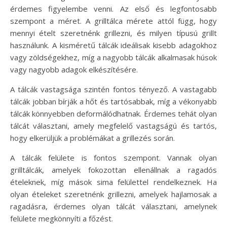
érdemes figyelembe venni. Az első és legfontosabb
szempont a méret. A grilltálca mérete attól függ, hogy
mennyi ételt szeretnénk grillezni, és milyen típusú grillt
használunk. A kisméretű tálcák ideálisak kisebb adagokhoz
vagy zöldségekhez, míg a nagyobb tálcák alkalmasak húsok
vagy nagyobb adagok elkészítésére.
A tálcák vastagsága szintén fontos tényező. A vastagabb
tálcák jobban bírják a hőt és tartósabbak, míg a vékonyabb
tálcák könnyebben deformálódhatnak. Érdemes tehát olyan
tálcát választani, amely megfelelő vastagságú és tartós,
hogy elkerüljük a problémákat a grillezés során.
A tálcák felülete is fontos szempont. Vannak olyan
grilltálcák, amelyek fokozottan ellenállnak a ragadós
ételeknek, míg mások sima felülettel rendelkeznek. Ha
olyan ételeket szeretnénk grillezni, amelyek hajlamosak a
ragadásra, érdemes olyan tálcát választani, amelynek
felülete megkönnyíti a főzést.