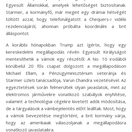
Egyesült Államokkal, amelyek lehetőséget biztosítanak.
Starmer, a kormányfő, már megint egy drámai hétvégét
töltött azzal, hogy telefonálgatott a Chequers-i vidéki
rezidenciájáról, ahonnan próbálta koordinálni a brit
álláspontot.
A korábbi hónapokban Trump azt ígérte, hogy egy
kereskedelmi megállapodás révén Egyesült Királyságot
mentesíthetik a vámok egy részétől. A No. 10 irodából
körülbelül 20 fős csapat dolgozott a megállapodáson
Michael Ellam, a Pénzügyminisztérium veteránja és
Starmer üzleti tanácsadója, Varun Chandra vezetésével. Az
egyeztetések során felmerültek olyan javaslatok, mint az
elektromos járművekre vonatkozó szabályok enyhítése,
valamint a technológiai cégekre kivetett adók módosítása,
de a tárgyalások a vámbejelentés előtt leálltak. Most, hogy
a vámok bevezetése megtörtént, a brit kormány várja,
hogy az amerikaiak válaszoljanak a megállapodásra
vonatkozó javaslataikra.