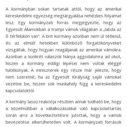
A kormányban sokan tartanak attól, hogy az amerikai
kereskedelmi egyezség megtárgyalása nehézkes folyamat
lesz. Egy kormányzati forrás megjegyezte, hogy az
Egyesült Államokban a trumpi vámok világában a „labda az
ő térfelükön van”. A brit kormány azonban nem ül tétlenül,
és az elmúlt hetekben különböző forgatókönyveket
vizsgáltak, hogy hogyan reagáljanak az amerikai vámokra.
Azonban a konkrét válaszok hiánya aggodalomra ad okot,
hiszen a kormány eddigi lépései nem voltak eléggé
hatékonyak. A miniszterek egy része már jelezte, hogy
nem szeretné, ha az Egyesült Királyság saját vámokat
vezetne be, hiszen sok munkahely függ a kereskedelmi
kapcsolatoktól.
A kormány lassú reakciója részben annak tudható be, hogy
a közelmúltban a vállalkozásokkal való kapcsolattartás
során arra a következtetésre jutottak, hogy a vámok
bevezetése elkerülhetetlen volt. A kormányzati források