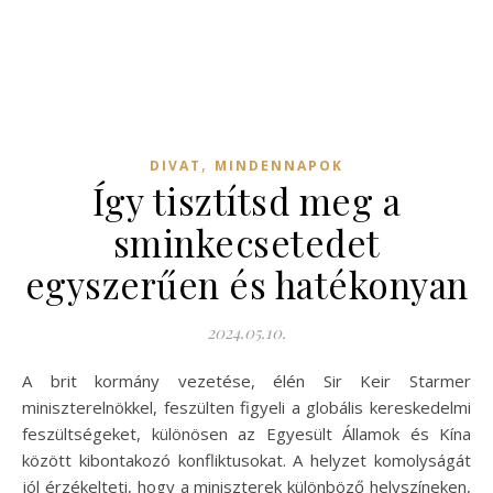
,
DIVAT
MINDENNAPOK
Így tisztítsd meg a
sminkecsetedet
egyszerűen és hatékonyan
2024.05.10.
A brit kormány vezetése, élén Sir Keir Starmer
miniszterelnökkel, feszülten figyeli a globális kereskedelmi
feszültségeket, különösen az Egyesült Államok és Kína
között kibontakozó konfliktusokat. A helyzet komolyságát
jól érzékelteti, hogy a miniszterek különböző helyszíneken,