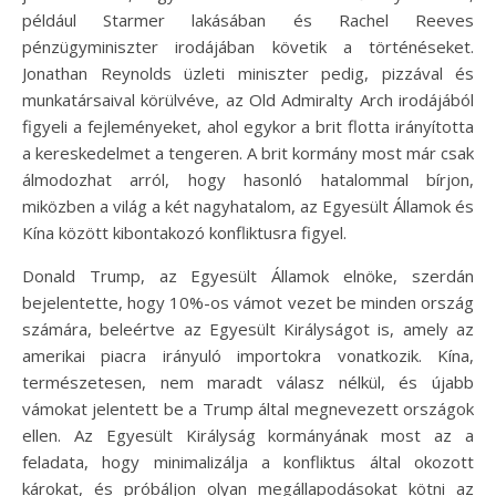
például Starmer lakásában és Rachel Reeves
pénzügyminiszter irodájában követik a történéseket.
Jonathan Reynolds üzleti miniszter pedig, pizzával és
munkatársaival körülvéve, az Old Admiralty Arch irodájából
figyeli a fejleményeket, ahol egykor a brit flotta irányította
a kereskedelmet a tengeren. A brit kormány most már csak
álmodozhat arról, hogy hasonló hatalommal bírjon,
miközben a világ a két nagyhatalom, az Egyesült Államok és
Kína között kibontakozó konfliktusra figyel.
Donald Trump, az Egyesült Államok elnöke, szerdán
bejelentette, hogy 10%-os vámot vezet be minden ország
számára, beleértve az Egyesült Királyságot is, amely az
amerikai piacra irányuló importokra vonatkozik. Kína,
természetesen, nem maradt válasz nélkül, és újabb
vámokat jelentett be a Trump által megnevezett országok
ellen. Az Egyesült Királyság kormányának most az a
feladata, hogy minimalizálja a konfliktus által okozott
károkat, és próbáljon olyan megállapodásokat kötni az