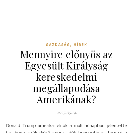
,
GAZDASÁG
HÍREK
Mennyire előnyös az
Egyesült Királyság
kereskedelmi
megállapodása
Amerikának?
2025.05.14.
Donald Trump amerikai elnök a múlt hónapban jelentette
be, hogy széleskörű importadók bevezetését tervezi a