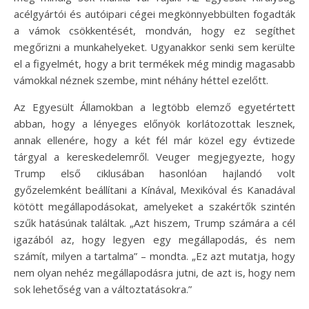
acélgyártói és autóipari cégei megkönnyebbülten fogadták
a vámok csökkentését, mondván, hogy ez segíthet
megőrizni a munkahelyeket. Ugyanakkor senki sem kerülte
el a figyelmét, hogy a brit termékek még mindig magasabb
vámokkal néznek szembe, mint néhány héttel ezelőtt.
Az Egyesült Államokban a legtöbb elemző egyetértett
abban, hogy a lényeges előnyök korlátozottak lesznek,
annak ellenére, hogy a két fél már közel egy évtizede
tárgyal a kereskedelemről. Veuger megjegyezte, hogy
Trump első ciklusában hasonlóan hajlandó volt
győzelemként beállítani a Kínával, Mexikóval és Kanadával
kötött megállapodásokat, amelyeket a szakértők szintén
szűk hatásúnak találtak. „Azt hiszem, Trump számára a cél
igazából az, hogy legyen egy megállapodás, és nem
számít, milyen a tartalma” – mondta. „Ez azt mutatja, hogy
nem olyan nehéz megállapodásra jutni, de azt is, hogy nem
sok lehetőség van a változtatásokra.”