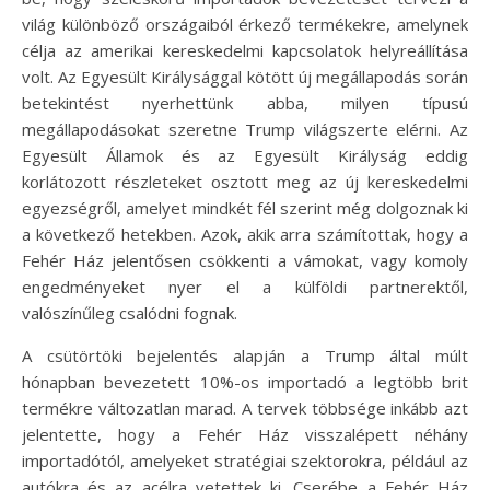
világ különböző országaiból érkező termékekre, amelynek
célja az amerikai kereskedelmi kapcsolatok helyreállítása
volt. Az Egyesült Királysággal kötött új megállapodás során
betekintést nyerhettünk abba, milyen típusú
megállapodásokat szeretne Trump világszerte elérni. Az
Egyesült Államok és az Egyesült Királyság eddig
korlátozott részleteket osztott meg az új kereskedelmi
egyezségről, amelyet mindkét fél szerint még dolgoznak ki
a következő hetekben. Azok, akik arra számítottak, hogy a
Fehér Ház jelentősen csökkenti a vámokat, vagy komoly
engedményeket nyer el a külföldi partnerektől,
valószínűleg csalódni fognak.
A csütörtöki bejelentés alapján a Trump által múlt
hónapban bevezetett 10%-os importadó a legtöbb brit
termékre változatlan marad. A tervek többsége inkább azt
jelentette, hogy a Fehér Ház visszalépett néhány
importadótól, amelyeket stratégiai szektorokra, például az
autókra és az acélra vetettek ki. Cserébe a Fehér Ház