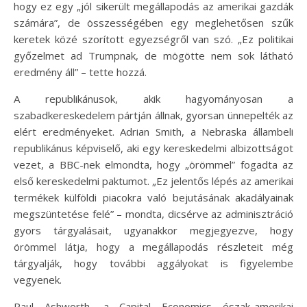
hogy ez egy „jól sikerült megállapodás az amerikai gazdák
számára”, de összességében egy meglehetősen szűk
keretek közé szorított egyezségről van szó. „Ez politikai
győzelmet ad Trumpnak, de mögötte nem sok látható
eredmény áll” – tette hozzá.
A republikánusok, akik hagyományosan a
szabadkereskedelem pártján állnak, gyorsan ünnepelték az
elért eredményeket. Adrian Smith, a Nebraska állambeli
republikánus képviselő, aki egy kereskedelmi albizottságot
vezet, a BBC-nek elmondta, hogy „örömmel” fogadta az
első kereskedelmi paktumot. „Ez jelentős lépés az amerikai
termékek külföldi piacokra való bejutásának akadályainak
megszüntetése felé” – mondta, dicsérve az adminisztráció
gyors tárgyalásait, ugyanakkor megjegyezve, hogy
örömmel látja, hogy a megállapodás részleteit még
tárgyalják, hogy további aggályokat is figyelembe
vegyenek.
Paul Ashworth, a Capital Economics észak-amerikai