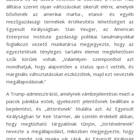
állítása szerint olyan változásokat sikerült elérni, amelyek
bővítenék az amerikai marha-, etanol- és egyéb
mezőgazdasági termékek értékesítési lehetőségeit az
Egyesült Királyságban. Stan Veuger, az American
Enterprise Institute gazdasági politikai tanulmányokkal
foglalkozó vezető munkatársa megjegyezte, hogy az
egyeztetések tényleges tartalmi elemei meglehetősen
szűk körűek voltak. „Valamilyen szempontból azt
mondhatjuk, hogy alapvetően a status quo-t vették, és
marginális változtatásokat eszközöltek, majd ezt nevezték
megállapodásnak.”
A Trump-adminisztráció, amelynek vámbejelentései miatt a
piacok pánikba estek, igyekezett jelentősnek beállítani a
bejelentést, és „áttörésnek” titulálta azt. Az Egyesült
Királyságban Sir Keir Starmer, aki szintén érdekelt abban,
hogy megbízható tárgyalónak tűnjön, „történelminek”
nevezte a megállapodást, miközben megjegyezte, hogy
még mindig sok munka vár rájuk. Az Egyesült Királyság