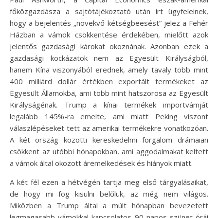
főközgazdásza a sajtótájékoztató után írt ügyfeleinek,
hogy a bejelentés „növekvő kétségbeesést” jelez a Fehér
Házban a vámok csökkentése érdekében, mielőtt azok
jelentős gazdasági károkat okoznának. Azonban ezek a
gazdasági kockázatok nem az Egyesült Királyságból,
hanem Kína viszonyából erednek, amely tavaly több mint
400 milliárd dollár értékben exportált termékeket az
Egyesült Államokba, ami több mint hatszorosa az Egyesült
Királyságénak. Trump a kínai termékek importvámját
legalább 145%-ra emelte, ami miatt Peking viszont
válaszlépéseket tett az amerikai termékekre vonatkozóan.
A két ország közötti kereskedelmi forgalom drámaian
csökkent az utóbbi hónapokban, ami aggodalmakat keltett
a vámok által okozott áremelkedések és hiányok miatt.
A két fél ezen a hétvégén tartja meg első tárgyalásaikat,
de hogy mi fog kisülni belőlük, az még nem világos.
Miközben a Trump által a múlt hónapban bevezetett
legmagasabb vámokkal kapcsolatos 90 napos szünet órái