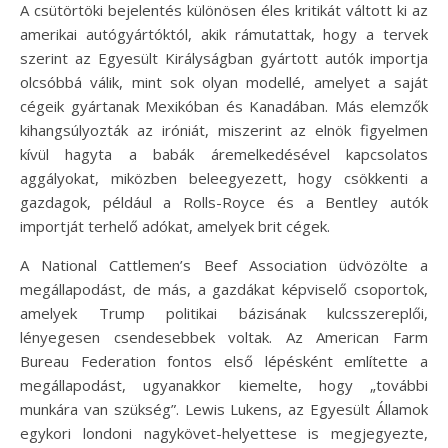
A csütörtöki bejelentés különösen éles kritikát váltott ki az
amerikai autógyártóktól, akik rámutattak, hogy a tervek
szerint az Egyesült Királyságban gyártott autók importja
olcsóbbá válik, mint sok olyan modellé, amelyet a saját
cégeik gyártanak Mexikóban és Kanadában. Más elemzők
kihangsúlyozták az iróniát, miszerint az elnök figyelmen
kívül hagyta a babák áremelkedésével kapcsolatos
aggályokat, miközben beleegyezett, hogy csökkenti a
gazdagok, például a Rolls-Royce és a Bentley autók
importját terhelő adókat, amelyek brit cégek.
A National Cattlemen’s Beef Association üdvözölte a
megállapodást, de más, a gazdákat képviselő csoportok,
amelyek Trump politikai bázisának kulcsszereplői,
lényegesen csendesebbek voltak. Az American Farm
Bureau Federation fontos első lépésként említette a
megállapodást, ugyanakkor kiemelte, hogy „további
munkára van szükség”. Lewis Lukens, az Egyesült Államok
egykori londoni nagykövet-helyettese is megjegyezte,