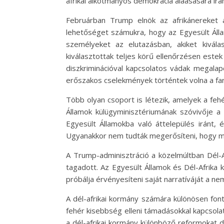
afrikai alkotmányos demokrácia aláásására irán
Februárban Trump elnök az afrikánereket a
lehetőséget számukra, hogy az Egyesült Álla
személyeket az elutazásban, akiket kivála
kiválasztottak teljes körű ellenőrzésen estek
diszkriminációval kapcsolatos vádak megalap
erőszakos cselekmények történtek volna a fa
Több olyan csoport is létezik, amelyek a fehér
Államok külügyminisztériumának szóvivője a 
Egyesült Államokba való áttelepülés iránt, és
Ugyanakkor nem tudták megerősíteni, hogy mi
A Trump-adminisztráció a közelmúltban Dél-Afr
tagadott. Az Egyesült Államok és Dél-Afrika 
próbálja érvényesíteni saját narratíváját a n
A dél-afrikai kormány számára különösen fo
fehér kisebbség elleni támadásokkal kapcsol
a dél-afrikai kormány különböző reformokat do