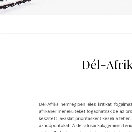
Dél-Afrik
Dél-Afrika nemrégiben éles kritikát fogalm
afrikáner menekülteket fogadhatnak be az or
készített javaslat prioritásként kezeli a fe
az időpontokat. A dél-afrikai külügyminisztér