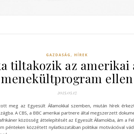
,
GAZDASÁG
HÍREK
a tiltakozik az amerikai
menekültprogram ellen
2025.05.17.
azott meg az Egyesült Államokkal szemben, miután hírek érke
szágba. A CBS, a BBC amerikai partnere által megszerzett dokum
hér afrikáner közösség áttelepítését az Egyesült Államokba, ám a
ium pénteken közzétett nyilatkozatában politikai motivációval vád