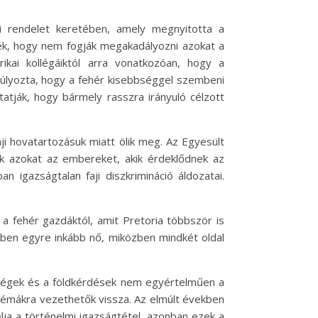
si rendelet keretében, amely megnyitotta a
ték, hogy nem fogják megakadályozni azokat a
ikai kollégáiktól arra vonatkozóan, hogy a
ngsúlyozta, hogy a fehér kisebbséggel szembeni
atják, hogy bármely rasszra irányuló célzott
faji hovatartozásuk miatt ölik meg. Az Egyesült
ják azokat az embereket, akik érdeklődnek az
an igazságtalan faji diszkrimináció áldozatai.
t a fehér gazdáktól, amit Pretoria többször is
eiben egyre inkább nő, miközben mindkét oldal
tségek és a földkérdések nem egyértelműen a
lémákra vezethetők vissza. Az elmúlt években
élja a történelmi igazságtétel, azonban ezek a