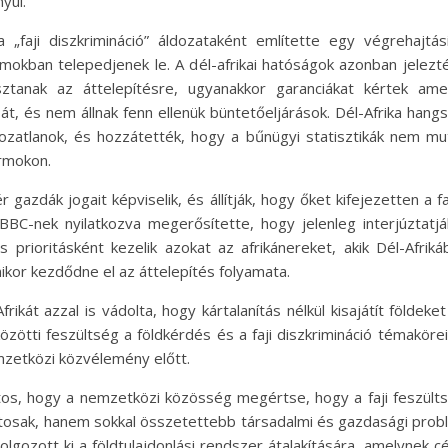
yul.
 „faji diszkrimináció” áldozataként említette egy végrehajtá
mokban telepedjenek le. A dél-afrikai hatóságok azonban jelez
sztanak az áttelepítésre, ugyanakkor garanciákat kértek amer
 át, és nem állnak fenn ellenük büntetőeljárások. Dél-Afrika ha
ozatlanok, és hozzátették, hogy a bűnügyi statisztikák nem mut
rmokon.
 gazdák jogait képviselik, és állítják, hogy őket kifejezetten a 
BBC-nek nyilatkozva megerősítette, hogy jelenleg interjúztat
 prioritásként kezelik azokat az afrikánereket, akik Dél-Afrikáb
kor kezdődne el az áttelepítés folyamata.
ikát azzal is vádolta, hogy kártalanítás nélkül kisajátít földeke
közötti feszültség a földkérdés és a faji diszkrimináció témakör
emzetközi közvélemény előtt.
ntos, hogy a nemzetközi közösség megértse, hogy a faji feszül
atosak, hanem sokkal összetettebb társadalmi és gazdasági prob
lgozott ki a földtulajdonlási rendszer átalakítására, amelynek c