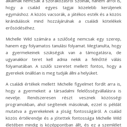
alkalmak nemcsak a szórakozásról szólnak, hanem arról is,
hogy a család egyes tagjai közelebb kerüljenek
egymáshoz. A közös vacsorák, a játékos esték és a közös
kirándulások mind hozzájárulnak a családi kötelékek
erősödéséhez.
Michelle Wild számára a szülőség nemcsak egy szerep,
hanem egy folyamatos tanulási folyamat. Megtanulta, hogy
a gyermekeinek szükségük van a támogatásra, de
ugyanakkor teret kell adnia nekik a felnőtté válás
folyamatában. A szülői szeretet mellett fontos, hogy a
gyerekek önállóan is meg tudják állni a helyüket.
A családi értékek mellett Michelle figyelmet fordít arra is,
hogy a gyermekeit a társadalmi felelősségvállalásra is
nevelje. Rendszeresen részt vesznek közösségi
programokban, ahol segítenek másoknak, ezzel is példát
mutatva a gyerekeknek a jóság fontosságáról. A család
közös értékrendje és a jótettek fontossága Michelle Wild
életében mindig is középpontban állt, és ez a szemlélet