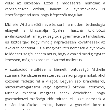
velük az iskolában. Ezzel a módszerrel nemcsak a
kapcsolatukat erősíti, hanem a gyermekeinek is
lehetőséget ad arra, hogy kifejezzék magukat.
Michelle Wild a szülői nevelés során a modern technológia
előnyeit is kihasználja. Gyakran használ különböző
alkalmazásokat, amelyek segítik a gyermekeit a tanulásban,
és biztosítják, hogy mindig naprakészen követhessék az
iskolai feladatokat. Ez a megközelítés nemcsak a gyerekek
fejlődését segíti, hanem azt is, hogy a család mindig együtt
lehessen, még a szoros munkarend mellett is.
A szabadidő eltöltése is kiemelt fontosságú Michelle
számára. Rendszeresen szervez családi programokat, ahol
közösen fedezik fel a világot. Legyen szó kirándulásról,
múzeumlátogatásról vagy egyszerű otthoni játékokról,
Michelle mindent megtesz annak érdekében, hogy
gyermekeivel minőségi időt töltsön el. Ezzel nemcsak a
családi kötelékeket erősíti, hanem a gyerekek közötti