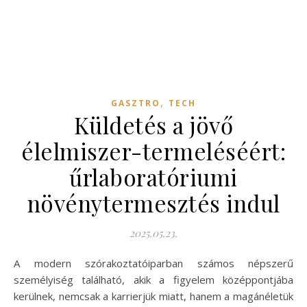
,
GASZTRO
TECH
Küldetés a jövő
élelmiszer-termeléséért:
űrlaboratóriumi
növénytermesztés indul
2025.05.23.
A modern szórakoztatóiparban számos népszerű
személyiség található, akik a figyelem középpontjába
kerülnek, nemcsak a karrierjük miatt, hanem a magánéletük