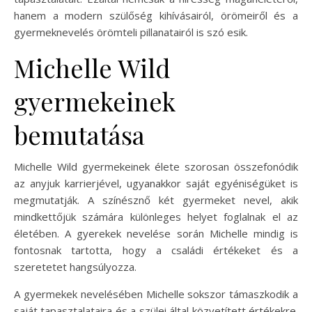
hanem a modern szülőség kihívásairól, örömeiről és a
gyermeknevelés örömteli pillanatairól is szó esik.
Michelle Wild
gyermekeinek
bemutatása
Michelle Wild gyermekeinek élete szorosan összefonódik
az anyjuk karrierjével, ugyanakkor saját egyéniségüket is
megmutatják. A színésznő két gyermeket nevel, akik
mindkettőjük számára különleges helyet foglalnak el az
életében. A gyerekek nevelése során Michelle mindig is
fontosnak tartotta, hogy a családi értékeket és a
szeretetet hangsúlyozza.
A gyermekek nevelésében Michelle sokszor támaszkodik a
saját tapasztalataira és a szülei által közvetített értékekre.