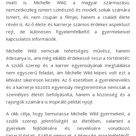
miatt is. Michelle Wild, a magyar származású,
nemzetközileg ismert színésznő és modell, sokak számára
ismert, és nem csupán a filmjei, hanem a családi élete
révén is. Az ő élete és karrierje számos érdekes aspektust
rejt, de különösen figyelemfelkeltő a gyermekeivel
kapcsolatos információk.
Michelle Wild nemcsak tehetséges művész, hanem
édesanya is, ami még inkább érdekessé teszi a történetét.
A szülői szerep és a karrier egyensúlyának megtalálása
nem egyszerű feladat, ám Michelle Wild képes volt ezt a
kihívást sikeresen kezelni. Az ő esetében a gyereknevelés
és a karrierje közötti egyensúly megteremtése nemcsak a
személyes életét befolyásolta, hanem a közönség és a
rajongók számára is inspiráló példát nyújt.
A cikk célja, hogy bemutassa Michelle Wild gyermekeit, a
szülői szerep jelentőségét az életében, valamint a
gyerekek fejlődésére és nevelésére vonatkozó
tapasztalatait. Ezáltal nemcsak a híresség magánéletéről,