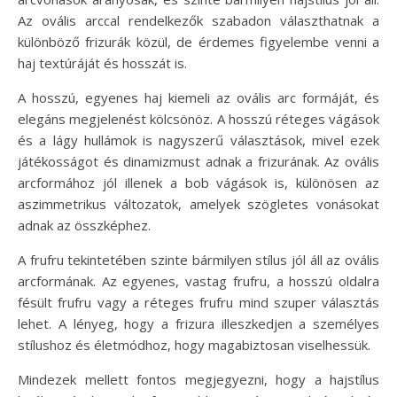
Az ovális arccal rendelkezők szabadon választhatnak a
különböző frizurák közül, de érdemes figyelembe venni a
haj textúráját és hosszát is.
A hosszú, egyenes haj kiemeli az ovális arc formáját, és
elegáns megjelenést kölcsönöz. A hosszú réteges vágások
és a lágy hullámok is nagyszerű választások, mivel ezek
játékosságot és dinamizmust adnak a frizurának. Az ovális
arcformához jól illenek a bob vágások is, különösen az
aszimmetrikus változatok, amelyek szögletes vonásokat
adnak az összképhez.
A frufru tekintetében szinte bármilyen stílus jól áll az ovális
arcformának. Az egyenes, vastag frufru, a hosszú oldalra
fésült frufru vagy a réteges frufru mind szuper választás
lehet. A lényeg, hogy a frizura illeszkedjen a személyes
stílushoz és életmódhoz, hogy magabiztosan viselhessük.
Mindezek mellett fontos megjegyezni, hogy a hajstílus