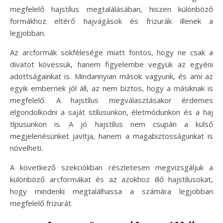
megfelelő hajstílus megtalálásában, hiszen különböző
formákhoz eltérő hajvágások és frizurák illenek a
legjobban.
Az arcformák sokfélesége miatt fontos, hogy ne csak a
divatot kövessük, hanem figyelembe vegyük az egyéni
adottságainkat is. Mindannyian mások vagyunk, és ami az
egyik embernek jól áll, az nem biztos, hogy a másiknak is
megfelelő. A hajstílus megválasztásakor érdemes
elgondolkodni a saját stílusunkon, életmódunkon és a haj
típusunkon is. A jó hajstílus nem csupán a külső
megjelenésünket javítja, hanem a magabiztosságunkat is
növelheti.
A következő szekciókban részletesen megvizsgáljuk a
különböző arcformákat és az azokhoz illő hajstílusokat,
hogy mindenki megtalálhassa a számára legjobban
megfelelő frizurát.