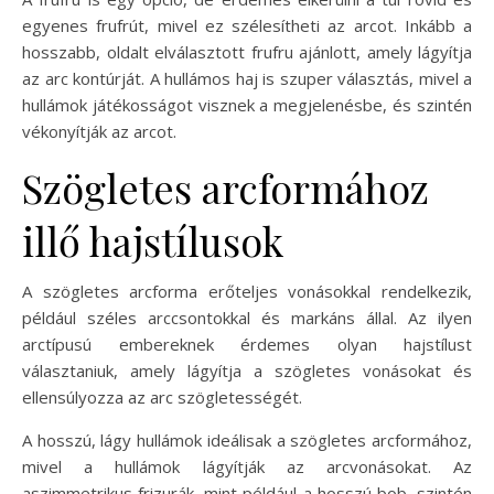
egyenes frufrút, mivel ez szélesítheti az arcot. Inkább a
hosszabb, oldalt elválasztott frufru ajánlott, amely lágyítja
az arc kontúrját. A hullámos haj is szuper választás, mivel a
hullámok játékosságot visznek a megjelenésbe, és szintén
vékonyítják az arcot.
Szögletes arcformához
illő hajstílusok
A szögletes arcforma erőteljes vonásokkal rendelkezik,
például széles arccsontokkal és markáns állal. Az ilyen
arctípusú embereknek érdemes olyan hajstílust
választaniuk, amely lágyítja a szögletes vonásokat és
ellensúlyozza az arc szögletességét.
A hosszú, lágy hullámok ideálisak a szögletes arcformához,
mivel a hullámok lágyítják az arcvonásokat. Az
aszimmetrikus frizurák, mint például a hosszú bob, szintén