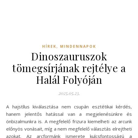
,
HÍREK
MINDENNAPOK
Dinoszauruszok
tömegsírjának rejtélye a
Halál Folyóján
2025.05.23.
A hajstílus kiválasztása nem csupán esztétikai kérdés,
hanem jelentős hatással van a megjelenésünkre és
önbizalmunkra is. A megfelelő frizura kiemelheti az arcunk
előnyös vonásait, míg a nem megfelelő választás elrejtheti
azokat. Az arcformánk ismerete kulcsfontosságú a