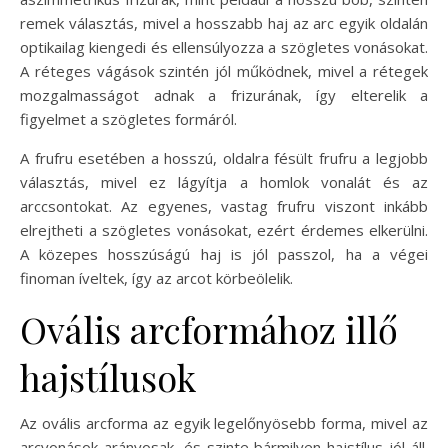
remek választás, mivel a hosszabb haj az arc egyik oldalán
optikailag kiengedi és ellensúlyozza a szögletes vonásokat.
A réteges vágások szintén jól működnek, mivel a rétegek
mozgalmasságot adnak a frizurának, így elterelik a
figyelmet a szögletes formáról.
A frufru esetében a hosszú, oldalra fésült frufru a legjobb
választás, mivel ez lágyítja a homlok vonalát és az
arccsontokat. Az egyenes, vastag frufru viszont inkább
elrejtheti a szögletes vonásokat, ezért érdemes elkerülni.
A közepes hosszúságú haj is jól passzol, ha a végei
finoman íveltek, így az arcot körbeölelik.
Ovális arcformához illő
hajstílusok
Az ovális arcforma az egyik legelőnyösebb forma, mivel az
arcvonások arányosak, és szinte bármilyen hajstílus jól áll.