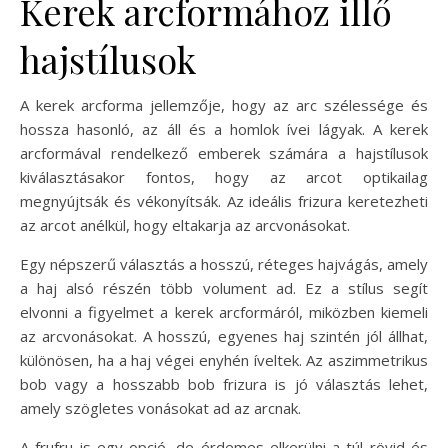
Kerek arcformához illő
hajstílusok
A kerek arcforma jellemzője, hogy az arc szélessége és
hossza hasonló, az áll és a homlok ívei lágyak. A kerek
arcformával rendelkező emberek számára a hajstílusok
kiválasztásakor fontos, hogy az arcot optikailag
megnyújtsák és vékonyítsák. Az ideális frizura keretezheti
az arcot anélkül, hogy eltakarja az arcvonásokat.
Egy népszerű választás a hosszú, réteges hajvágás, amely
a haj alsó részén több volument ad. Ez a stílus segít
elvonni a figyelmet a kerek arcformáról, miközben kiemeli
az arcvonásokat. A hosszú, egyenes haj szintén jól állhat,
különösen, ha a haj végei enyhén íveltek. Az aszimmetrikus
bob vagy a hosszabb bob frizura is jó választás lehet,
amely szögletes vonásokat ad az arcnak.
A frufru is egy opció, de érdemes elkerülni a túl rövid és