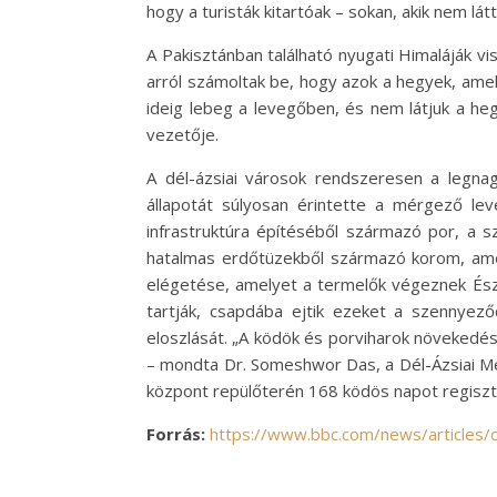
hogy a turisták kitartóak – sokan, akik nem lát
A Pakisztánban található nyugati Himaláják vi
arról számoltak be, hogy azok a hegyek, amel
ideig lebeg a levegőben, és nem látjuk a he
vezetője.
A dél-ázsiai városok rendszeresen a legna
állapotát súlyosan érintette a mérgező lev
infrastruktúra építéséből származó por, a s
hatalmas erdőtüzekből származó korom, amel
elégetése, amelyet a termelők végeznek Észa
tartják, csapdába ejtik ezeket a szennye
eloszlását. „A ködök és porviharok növekedés
– mondta Dr. Someshwor Das, a Dél-Ázsiai Met
központ repülőterén 168 ködös napot regisztr
Forrás:
https://www.bbc.com/news/articles/