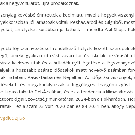
ták a hegyvonulatot, újra próbálkoznak.
szonylag kevésbé érintettek a köd miatt, mivel a hegyek viszonyla
yek korábban jól láthatóak voltak Peshawarból és Gilgitből, mo
gyeket, amelyeket korábban jól láttunk” – mondta Asif Shuja, P
gyobb légszennyezéssel rendelkező helyek között szerepelnek
egő, amely gyakran utazási zavarokat és iskolák bezárását ok
záraz kavicsos utak és a hulladék nyílt égetése a légszennyezé
yek a hosszabb száraz időszakok miatt növekvő számban fordu
k-Indiában, Pakisztánban és Nepálban. Az időjárási viszonyok,
ződéseket, és megakadályozzák a függőleges levegőmozgást 
e tapasztalható Dél-Ázsiában, és ez a tendencia a klímaváltozás
eorológiai Szövetség munkatársa. 2024-ben a Pokharában, Nepál 
áltak – ez a szám 23 volt 2020-ban és 84 2021-ben, ahogy Nepál
cvgdl092jj5o