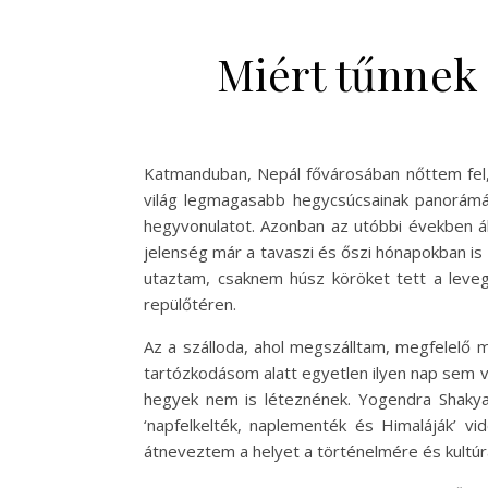
Miért tűnnek
Katmanduban, Nepál fővárosában nőttem fel,
világ legmagasabb hegycsúcsainak panorámá
hegyvonulatot. Azonban az utóbbi években ál
jelenség már a tavaszi és őszi hónapokban is 
utaztam, csaknem húsz köröket tett a levegő
repülőtéren.
Az a szálloda, ahol megszálltam, megfelelő 
tartózkodásom alatt egyetlen ilyen nap sem vo
hegyek nem is léteznének. Yogendra Shakya,
‘napfelkelték, naplementék és Himaláják’ v
átneveztem a helyet a történelmére és kultúráj