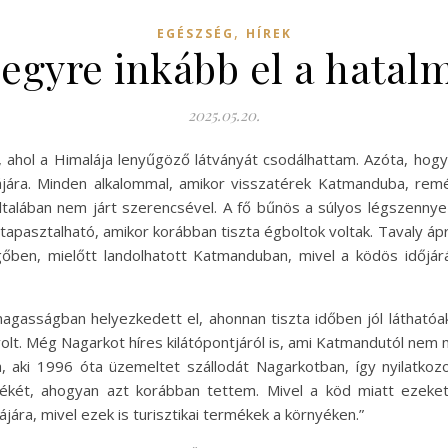
,
EGÉSZSÉG
HÍREK
 egyre inkább el a hatal
2025.05.20.
 ahol a Himalája lenyűgöző látványát csodálhattam. Azóta, hog
jára. Minden alkalommal, amikor visszatérek Katmanduba, rem
talában nem járt szerencsével. A fő bűnös a súlyos légszennyez
tapasztalható, amikor korábban tiszta égboltok voltak. Tavaly ápr
ben, mielőtt landolhatott Katmanduban, mivel a ködös időjárá
magasságban helyezkedett el, ahonnan tiszta időben jól láthatóa
lt. Még Nagarkot híres kilátópontjáról is, ami Katmandutól nem m
 aki 1996 óta üzemeltet szállodát Nagarkotban, így nyilatkoz
idékét, ahogyan azt korábban tettem. Mivel a köd miatt ezek
ára, mivel ezek is turisztikai termékek a környéken.”