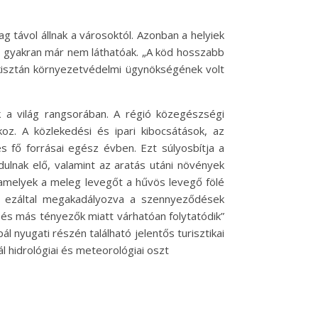
g távol állnak a városoktól. Azonban a helyiek
st gyakran már nem láthatóak. „A köd hosszabb
akisztán környezetvédelmi ügynökségének volt
 a világ rangsorában. A régió közegészségi
oz. A közlekedési és ipari kibocsátások, az
s fő forrásai egész évben. Ezt súlyosbítja a
lnak elő, valamint az aratás utáni növények
 amelyek a meleg levegőt a hűvös levegő fölé
– ezáltal megakadályozva a szennyeződések
 és más tényezők miatt várhatóan folytatódik”
nyugati részén található jelentős turisztikai
 hidrológiai és meteorológiai oszt