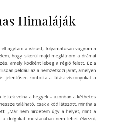
mas Himaláják
y elhagytam a várost, folyamatosan vágyom a
élem, hogy sikerül majd meglátnom a drámai
és, amely ködként lebeg a régió felett. Ez a
ilisban például az a nemzetközi járat, amelyen
s jelentősen rontotta a látási viszonyokat a
k lettek volna a hegyek – azonban a kéthetes
essze található, csak a köd látszott, mintha a
ott: „Már nem hirdetem úgy a helyet, mint a
et a dolgokat mostanában nem lehet élvezni,