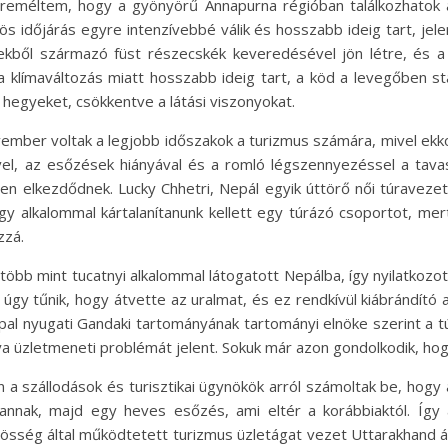
 reméltem, hogy a gyönyörű Annapurna régióban találkozhatok 
s időjárás egyre intenzívebbé válik és hosszabb ideig tart, jel
kből származó füst részecskék keveredésével jön létre, és a
a klímaváltozás miatt hosszabb ideig tart, a köd a levegőben st
 hegyeket, csökkentve a látási viszonyokat.
mber voltak a legjobb időszakok a turizmus számára, mivel ekkor 
el, az esőzések hiányával és a romló légszennyezéssel a tava
n elkezdődnek. Lucky Chhetri, Nepál egyik úttörő női túravez
gy alkalommal kártalanítanunk kellett egy túrázó csoportot, me
zzá.
a több mint tucatnyi alkalommal látogatott Nepálba, így nyilatkozo
 úgy tűnik, hogy átvette az uralmat, és ez rendkívül kiábrándító
al nyugati Gandaki tartományának tartományi elnöke szerint a tú
ya üzletmeneti problémát jelent. Sokuk már azon gondolkodik, hog
ken a szállodások és turisztikai ügynökök arról számoltak be, ho
annak, majd egy heves esőzés, ami eltér a korábbiaktól. Így 
zösség által működtetett turizmus üzletágat vezet Uttarakhand 