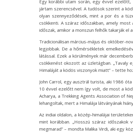
Egy korábbi utam során, egy évvel ezelőtt,
jártam szerencsével. A tudósok szerint a ködö
olyan szennyeződések, mint a por és a tüze
csökkenti. A száraz időszakban, amely most 
időszak, amikor a monszun felhők takarják el a
Tradicionálisan március-május és október-nove
legjobbak. De a hőmérsékletek emelkedésév
látással. Ezek a körülmények már decemberbe
csökkenést okozott az üzletágban. „Tavaly e
Himaláját a ködös viszonyok miatt” – tette ho
John Carrol, egy ausztrál turista, aki 1986 ót
10 évvel ezelőtt nem így volt, de most a köd
Acharya, a Trekking Agents Association of Nep
lehangoltak, mert a Himalája látványának hián
Az indiai oldalon, a közép-himalájai területe
mint korábban. „Hosszú száraz időszakok v
megmarad” – mondta Malika Virdi, aki egy kö