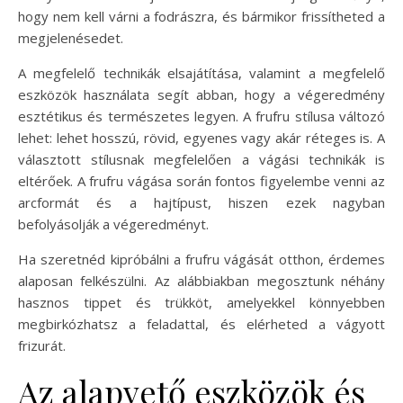
hogy nem kell várni a fodrászra, és bármikor frissítheted a
megjelenésedet.
A megfelelő technikák elsajátítása, valamint a megfelelő
eszközök használata segít abban, hogy a végeredmény
esztétikus és természetes legyen. A frufru stílusa változó
lehet: lehet hosszú, rövid, egyenes vagy akár réteges is. A
választott stílusnak megfelelően a vágási technikák is
eltérőek. A frufru vágása során fontos figyelembe venni az
arcformát és a hajtípust, hiszen ezek nagyban
befolyásolják a végeredményt.
Ha szeretnéd kipróbálni a frufru vágását otthon, érdemes
alaposan felkészülni. Az alábbiakban megosztunk néhány
hasznos tippet és trükköt, amelyekkel könnyebben
megbirkózhatsz a feladattal, és elérheted a vágyott
frizurát.
Az alapvető eszközök és