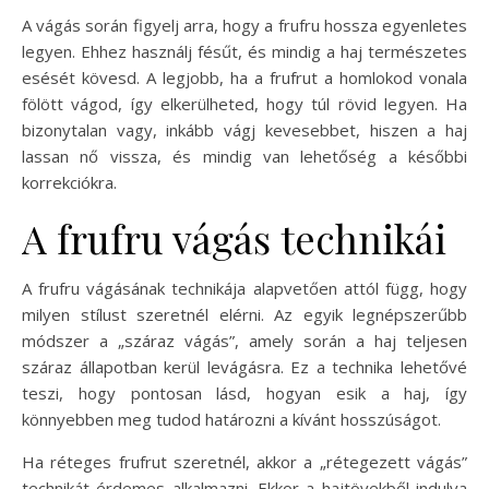
A vágás során figyelj arra, hogy a frufru hossza egyenletes
legyen. Ehhez használj fésűt, és mindig a haj természetes
esését kövesd. A legjobb, ha a frufrut a homlokod vonala
fölött vágod, így elkerülheted, hogy túl rövid legyen. Ha
bizonytalan vagy, inkább vágj kevesebbet, hiszen a haj
lassan nő vissza, és mindig van lehetőség a későbbi
korrekciókra.
A frufru vágás technikái
A frufru vágásának technikája alapvetően attól függ, hogy
milyen stílust szeretnél elérni. Az egyik legnépszerűbb
módszer a „száraz vágás”, amely során a haj teljesen
száraz állapotban kerül levágásra. Ez a technika lehetővé
teszi, hogy pontosan lásd, hogyan esik a haj, így
könnyebben meg tudod határozni a kívánt hosszúságot.
Ha réteges frufrut szeretnél, akkor a „rétegezett vágás”
technikát érdemes alkalmazni. Ekkor a hajtövekből indulva