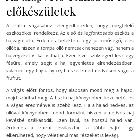
előkészületek
A frufru vágásához elengedhetetlen, hogy megfelelő
eszközökkel rendelkezz. Az első és legfontosabb eszköz a
hajvágó olló. Érdemes befektetni egy jó minőségű, éles
ollóba, hiszen a tompa olló nemcsak nehezen vág, hanem a
hajvégeket is károsíthatja. Ezen kívül szükséged lesz egy
fésűre, amely segít a haj egyenletes elrendezésében,
valamint egy hajspray-re, ha szeretnéd nedvesen vágni a
frufrut.
A vágás előtt fontos, hogy alaposan mosd meg a hajad,
majd szárítsd meg. A tiszta haj könnyebben kezelhető, és
a vágás eredménye is szebb lesz. Ha a hajad nedves, az
ollóval könnyebben tudod formálni, hiszen a nedves haj
kevésbé szálkásodik. Ezen kívül, ha hosszú hajad van,
érdemes a frufrut leválasztani a többi hajtól, így
elkerülheted, hogy véletlenül más részeket is levágj.