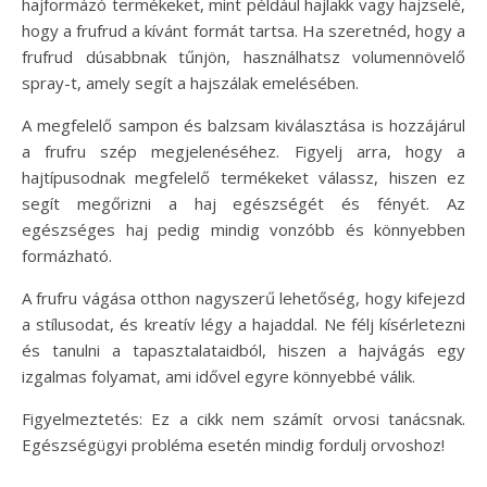
hajformázó termékeket, mint például hajlakk vagy hajzselé,
hogy a frufrud a kívánt formát tartsa. Ha szeretnéd, hogy a
frufrud dúsabbnak tűnjön, használhatsz volumennövelő
spray-t, amely segít a hajszálak emelésében.
A megfelelő sampon és balzsam kiválasztása is hozzájárul
a frufru szép megjelenéséhez. Figyelj arra, hogy a
hajtípusodnak megfelelő termékeket válassz, hiszen ez
segít megőrizni a haj egészségét és fényét. Az
egészséges haj pedig mindig vonzóbb és könnyebben
formázható.
A frufru vágása otthon nagyszerű lehetőség, hogy kifejezd
a stílusodat, és kreatív légy a hajaddal. Ne félj kísérletezni
és tanulni a tapasztalataidból, hiszen a hajvágás egy
izgalmas folyamat, ami idővel egyre könnyebbé válik.
Figyelmeztetés: Ez a cikk nem számít orvosi tanácsnak.
Egészségügyi probléma esetén mindig fordulj orvoshoz!