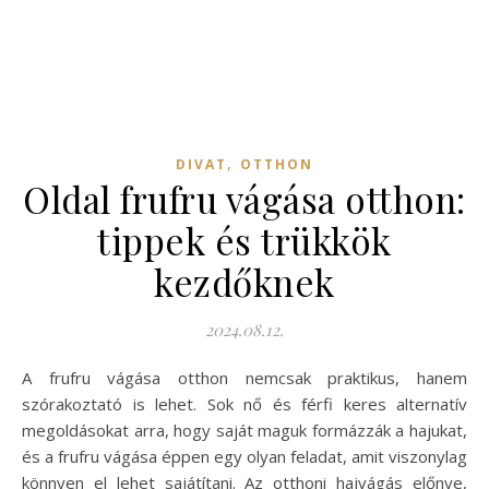
,
DIVAT
OTTHON
Oldal frufru vágása otthon:
tippek és trükkök
kezdőknek
2024.08.12.
A frufru vágása otthon nemcsak praktikus, hanem
szórakoztató is lehet. Sok nő és férfi keres alternatív
megoldásokat arra, hogy saját maguk formázzák a hajukat,
és a frufru vágása éppen egy olyan feladat, amit viszonylag
könnyen el lehet sajátítani. Az otthoni hajvágás előnye,