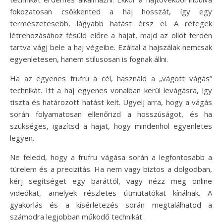
fokozatosan csökkented a haj hosszát, így egy
természetesebb, lágyabb hatást érsz el. A rétegek
létrehozásához fésüld előre a hajat, majd az ollót ferdén
tartva vágj bele a haj végeibe. Ezáltal a hajszálak nemcsak
egyenletesen, hanem stílusosan is fognak állni.
Ha az egyenes frufru a cél, használd a „vágott vágás”
technikát. Itt a haj egyenes vonalban kerül levágásra, így
tiszta és határozott hatást kelt. Ügyelj arra, hogy a vágás
során folyamatosan ellenőrizd a hosszúságot, és ha
szükséges, igazítsd a hajat, hogy mindenhol egyenletes
legyen.
Ne feledd, hogy a frufru vágása során a legfontosabb a
türelem és a precizitás. Ha nem vagy biztos a dolgodban,
kérj segítséget egy baráttól, vagy nézz meg online
videókat, amelyek részletes útmutatókat kínálnak. A
gyakorlás és a kísérletezés során megtalálhatod a
számodra legjobban működő technikát.