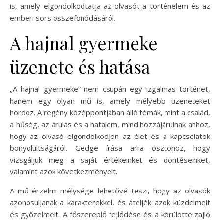
is, amely elgondolkodtatja az olvasót a történelem és az
emberi sors összefonódásáról.
A hajnal gyermeke
üzenete és hatása
„A hajnal gyermeke” nem csupán egy izgalmas történet,
hanem egy olyan mű is, amely mélyebb üzeneteket
hordoz. A regény középpontjában álló témák, mint a család,
a hűség, az árulás és a hatalom, mind hozzájárulnak ahhoz,
hogy az olvasó elgondolkodjon az élet és a kapcsolatok
bonyolultságáról. Gedge írása arra ösztönöz, hogy
vizsgáljuk meg a saját értékeinket és döntéseinket,
valamint azok következményeit.
A mű érzelmi mélysége lehetővé teszi, hogy az olvasók
azonosuljanak a karakterekkel, és átéljék azok küzdelmeit
és győzelmeit. A főszereplő fejlődése és a körülötte zajló