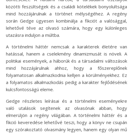
közötti feszültségek és a családi kötelékek bonyolultsága
mind hozzájárulnak a történet mélységéhez. A regény
során Gedge ügyesen kombinálja a fikciót a valósággal,
lehetővé téve az olvasó számára, hogy egy különleges
utazásra induljon a múltba.
A történelmi háttér nemcsak a karakterek életére van
hatással, hanem a cselekmény dinamizmusát is növeli. A
politikai események, a háborúk és a társadalmi változások
mind hozzájárulnak ahhoz, hogy a főszereplőnek
folyamatosan alkalmazkodnia kelljen a körülményekhez. Ez
a folyamatos alkalmazkodás pedig a karakter fejlődésének
kulcsfontosságú eleme.
Gedge részletes leírásai és a történelmi eseményekre
való utalások segítenek az olvasónak abban, hogy
elmerüljön a regény világában. A történelmi háttér és a
fikció keveredése lehetővé teszi, hogy a könyv ne csupán
egy szórakoztató olvasmány legyen, hanem egy olyan mű