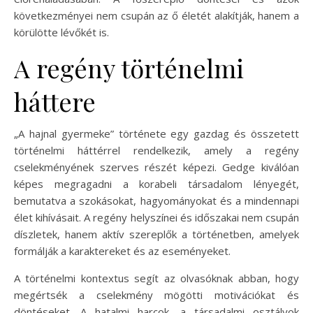
következményei nem csupán az ő életét alakítják, hanem a
körülötte lévőkét is.
A regény történelmi
háttere
„A hajnal gyermeke” története egy gazdag és összetett
történelmi háttérrel rendelkezik, amely a regény
cselekményének szerves részét képezi. Gedge kiválóan
képes megragadni a korabeli társadalom lényegét,
bemutatva a szokásokat, hagyományokat és a mindennapi
élet kihívásait. A regény helyszínei és időszakai nem csupán
díszletek, hanem aktív szereplők a történetben, amelyek
formálják a karaktereket és az eseményeket.
A történelmi kontextus segít az olvasóknak abban, hogy
megértsék a cselekmény mögötti motivációkat és
döntéseket. A hatalmi harcok, a társadalmi osztályok