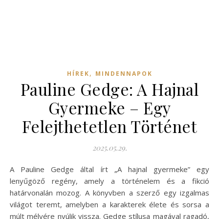
,
HÍREK
MINDENNAPOK
Pauline Gedge: A Hajnal
Gyermeke – Egy
Felejthetetlen Történet
2025.05.29.
A Pauline Gedge által írt „A hajnal gyermeke” egy
lenyűgöző regény, amely a történelem és a fikció
határvonalán mozog. A könyvben a szerző egy izgalmas
világot teremt, amelyben a karakterek élete és sorsa a
múlt mélyére nyúlik vissza. Gedge stílusa magával ragadó,