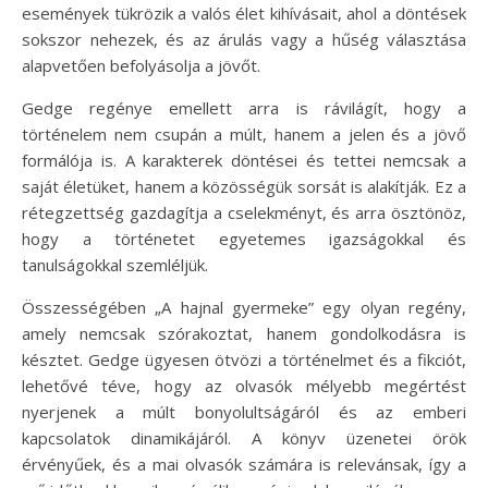
események tükrözik a valós élet kihívásait, ahol a döntések
sokszor nehezek, és az árulás vagy a hűség választása
alapvetően befolyásolja a jövőt.
Gedge regénye emellett arra is rávilágít, hogy a
történelem nem csupán a múlt, hanem a jelen és a jövő
formálója is. A karakterek döntései és tettei nemcsak a
saját életüket, hanem a közösségük sorsát is alakítják. Ez a
rétegzettség gazdagítja a cselekményt, és arra ösztönöz,
hogy a történetet egyetemes igazságokkal és
tanulságokkal szemléljük.
Összességében „A hajnal gyermeke” egy olyan regény,
amely nemcsak szórakoztat, hanem gondolkodásra is
késztet. Gedge ügyesen ötvözi a történelmet és a fikciót,
lehetővé téve, hogy az olvasók mélyebb megértést
nyerjenek a múlt bonyolultságáról és az emberi
kapcsolatok dinamikájáról. A könyv üzenetei örök
érvényűek, és a mai olvasók számára is relevánsak, így a