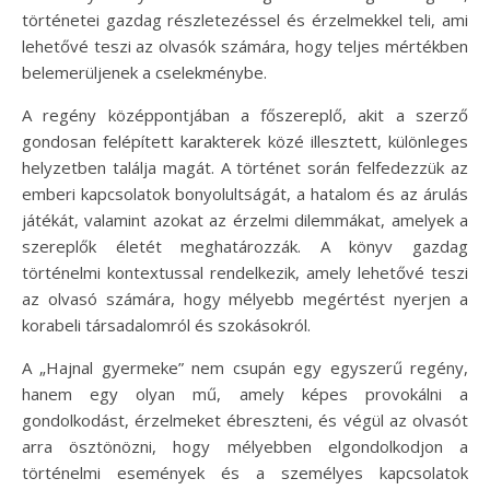
történetei gazdag részletezéssel és érzelmekkel teli, ami
lehetővé teszi az olvasók számára, hogy teljes mértékben
belemerüljenek a cselekménybe.
A regény középpontjában a főszereplő, akit a szerző
gondosan felépített karakterek közé illesztett, különleges
helyzetben találja magát. A történet során felfedezzük az
emberi kapcsolatok bonyolultságát, a hatalom és az árulás
játékát, valamint azokat az érzelmi dilemmákat, amelyek a
szereplők életét meghatározzák. A könyv gazdag
történelmi kontextussal rendelkezik, amely lehetővé teszi
az olvasó számára, hogy mélyebb megértést nyerjen a
korabeli társadalomról és szokásokról.
A „Hajnal gyermeke” nem csupán egy egyszerű regény,
hanem egy olyan mű, amely képes provokálni a
gondolkodást, érzelmeket ébreszteni, és végül az olvasót
arra ösztönözni, hogy mélyebben elgondolkodjon a
történelmi események és a személyes kapcsolatok