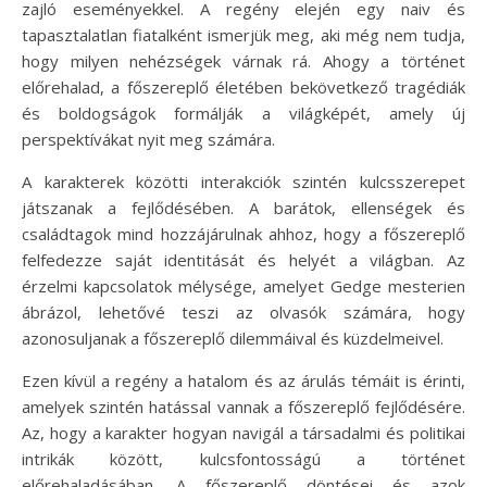
zajló eseményekkel. A regény elején egy naiv és
tapasztalatlan fiatalként ismerjük meg, aki még nem tudja,
hogy milyen nehézségek várnak rá. Ahogy a történet
előrehalad, a főszereplő életében bekövetkező tragédiák
és boldogságok formálják a világképét, amely új
perspektívákat nyit meg számára.
A karakterek közötti interakciók szintén kulcsszerepet
játszanak a fejlődésében. A barátok, ellenségek és
családtagok mind hozzájárulnak ahhoz, hogy a főszereplő
felfedezze saját identitását és helyét a világban. Az
érzelmi kapcsolatok mélysége, amelyet Gedge mesterien
ábrázol, lehetővé teszi az olvasók számára, hogy
azonosuljanak a főszereplő dilemmáival és küzdelmeivel.
Ezen kívül a regény a hatalom és az árulás témáit is érinti,
amelyek szintén hatással vannak a főszereplő fejlődésére.
Az, hogy a karakter hogyan navigál a társadalmi és politikai
intrikák között, kulcsfontosságú a történet
előrehaladásában. A főszereplő döntései és azok