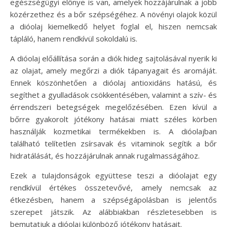
egészségügyi előnye is van, amelyek hozzájárulnak a jobb
közérzethez és a bőr szépségéhez. A növényi olajok közül
a dióolaj kiemelkedő helyet foglal el, hiszen nemcsak
tápláló, hanem rendkívül sokoldalú is.
A dióolaj előállítása során a diók hideg sajtolásával nyerik ki
az olajat, amely megőrzi a diók tápanyagait és aromáját.
Ennek köszönhetően a dióolaj antioxidáns hatású, és
segíthet a gyulladások csökkentésében, valamint a szív- és
érrendszeri betegségek megelőzésében. Ezen kívül a
bőrre gyakorolt jótékony hatásai miatt széles körben
használják kozmetikai termékekben is. A dióolajban
található telítetlen zsírsavak és vitaminok segítik a bőr
hidratálását, és hozzájárulnak annak rugalmasságához.
Ezek a tulajdonságok együttese teszi a dióolajat egy
rendkívül értékes összetevővé, amely nemcsak az
étkezésben, hanem a szépségápolásban is jelentős
szerepet játszik. Az alábbiakban részletesebben is
bemutatjuk a dióolaj különböző jótékony hatásait.