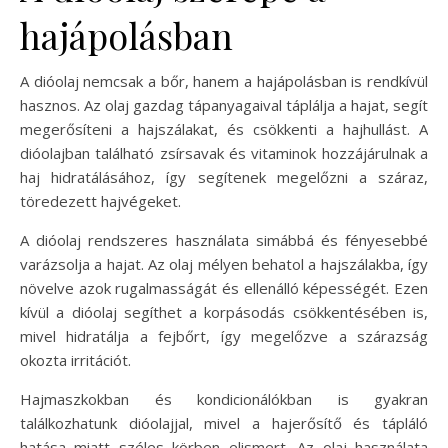
hajápolásban
A dióolaj nemcsak a bőr, hanem a hajápolásban is rendkívül
hasznos. Az olaj gazdag tápanyagaival táplálja a hajat, segít
megerősíteni a hajszálakat, és csökkenti a hajhullást. A
dióolajban található zsírsavak és vitaminok hozzájárulnak a
haj hidratálásához, így segítenek megelőzni a száraz,
töredezett hajvégeket.
A dióolaj rendszeres használata simábbá és fényesebbé
varázsolja a hajat. Az olaj mélyen behatol a hajszálakba, így
növelve azok rugalmasságát és ellenálló képességét. Ezen
kívül a dióolaj segíthet a korpásodás csökkentésében is,
mivel hidratálja a fejbőrt, így megelőzve a szárazság
okozta irritációt.
Hajmaszkokban és kondicionálókban is gyakran
találkozhatunk dióolajjal, mivel a hajerősítő és tápláló
hatása miatt széles körben elismert. Az olaj használata