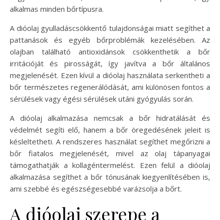
alkalmas minden bőrtípusra.
A dióolaj gyulladáscsökkentő tulajdonságai miatt segíthet a
pattanások és egyéb bőrproblémák kezelésében. Az
olajban található antioxidánsok csökkenthetik a bőr
irritációját és pirosságát, így javítva a bőr általános
megjelenését. Ezen kívül a dióolaj használata serkentheti a
bőr természetes regenerálódását, ami különösen fontos a
sérülések vagy égési sérülések utáni gyógyulás során.
A dióolaj alkalmazása nemcsak a bőr hidratálását és
védelmét segíti elő, hanem a bőr öregedésének jeleit is
késleltetheti. A rendszeres használat segíthet megőrizni a
bőr fiatalos megjelenését, mivel az olaj tápanyagai
támogathatják a kollagéntermelést. Ezen felül a dióolaj
alkalmazása segíthet a bőr tónusának kiegyenlítésében is,
ami szebbé és egészségesebbé varázsolja a bőrt.
A dióolaj szerepe a