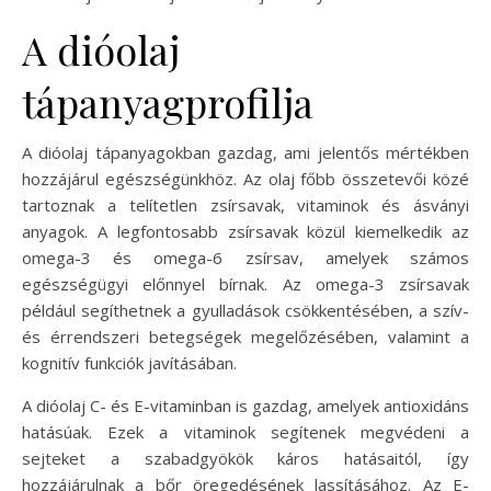
A dióolaj
tápanyagprofilja
A dióolaj tápanyagokban gazdag, ami jelentős mértékben
hozzájárul egészségünkhöz. Az olaj főbb összetevői közé
tartoznak a telítetlen zsírsavak, vitaminok és ásványi
anyagok. A legfontosabb zsírsavak közül kiemelkedik az
omega-3 és omega-6 zsírsav, amelyek számos
egészségügyi előnnyel bírnak. Az omega-3 zsírsavak
például segíthetnek a gyulladások csökkentésében, a szív-
és érrendszeri betegségek megelőzésében, valamint a
kognitív funkciók javításában.
A dióolaj C- és E-vitaminban is gazdag, amelyek antioxidáns
hatásúak. Ezek a vitaminok segítenek megvédeni a
sejteket a szabadgyökök káros hatásaitól, így
hozzájárulnak a bőr öregedésének lassításához. Az E-