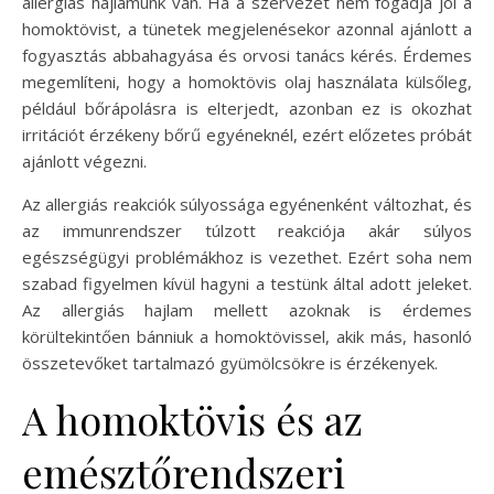
allergiás hajlamunk van. Ha a szervezet nem fogadja jól a
homoktövist, a tünetek megjelenésekor azonnal ajánlott a
fogyasztás abbahagyása és orvosi tanács kérés. Érdemes
megemlíteni, hogy a homoktövis olaj használata külsőleg,
például bőrápolásra is elterjedt, azonban ez is okozhat
irritációt érzékeny bőrű egyéneknél, ezért előzetes próbát
ajánlott végezni.
Az allergiás reakciók súlyossága egyénenként változhat, és
az immunrendszer túlzott reakciója akár súlyos
egészségügyi problémákhoz is vezethet. Ezért soha nem
szabad figyelmen kívül hagyni a testünk által adott jeleket.
Az allergiás hajlam mellett azoknak is érdemes
körültekintően bánniuk a homoktövissel, akik más, hasonló
összetevőket tartalmazó gyümölcsökre is érzékenyek.
A homoktövis és az
emésztőrendszeri