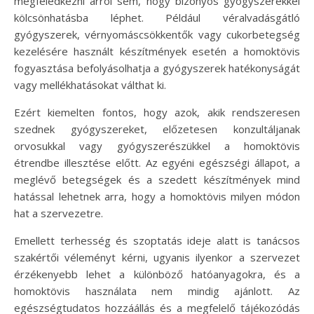
megfeledkezni arról sem, hogy bizonyos gyógyszerekkel
kölcsönhatásba léphet. Például véralvadásgátló
gyógyszerek, vérnyomáscsökkentők vagy cukorbetegség
kezelésére használt készítmények esetén a homoktövis
fogyasztása befolyásolhatja a gyógyszerek hatékonyságát
vagy mellékhatásokat válthat ki.
Ezért kiemelten fontos, hogy azok, akik rendszeresen
szednek gyógyszereket, előzetesen konzultáljanak
orvosukkal vagy gyógyszerészükkel a homoktövis
étrendbe illesztése előtt. Az egyéni egészségi állapot, a
meglévő betegségek és a szedett készítmények mind
hatással lehetnek arra, hogy a homoktövis milyen módon
hat a szervezetre.
Emellett terhesség és szoptatás ideje alatt is tanácsos
szakértői véleményt kérni, ugyanis ilyenkor a szervezet
érzékenyebb lehet a különböző hatóanyagokra, és a
homoktövis használata nem mindig ajánlott. Az
egészségtudatos hozzáállás és a megfelelő tájékozódás