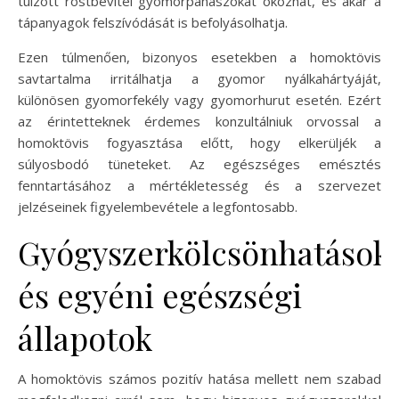
túlzott rostbevitel gyomorpanaszokat okozhat, és akár a
tápanyagok felszívódását is befolyásolhatja.
Ezen túlmenően, bizonyos esetekben a homoktövis
savtartalma irritálhatja a gyomor nyálkahártyáját,
különösen gyomorfekély vagy gyomorhurut esetén. Ezért
az érintetteknek érdemes konzultálniuk orvossal a
homoktövis fogyasztása előtt, hogy elkerüljék a
súlyosbodó tüneteket. Az egészséges emésztés
fenntartásához a mértékletesség és a szervezet
jelzéseinek figyelembevétele a legfontosabb.
Gyógyszerkölcsönhatások
és egyéni egészségi
állapotok
A homoktövis számos pozitív hatása mellett nem szabad