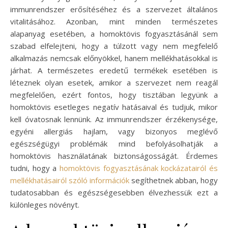
immunrendszer erősítéséhez és a szervezet általános
vitalitásához. Azonban, mint minden természetes
alapanyag esetében, a homoktövis fogyasztásánál sem
szabad elfelejteni, hogy a túlzott vagy nem megfelelő
alkalmazás nemcsak előnyökkel, hanem mellékhatásokkal is
járhat. A természetes eredetű termékek esetében is
léteznek olyan esetek, amikor a szervezet nem reagál
megfelelően, ezért fontos, hogy tisztában legyünk a
homoktövis esetleges negatív hatásaival és tudjuk, mikor
kell óvatosnak lennünk. Az immunrendszer érzékenysége,
egyéni allergiás hajlam, vagy bizonyos meglévő
egészségügyi problémák mind befolyásolhatják a
homoktövis használatának biztonságosságát. Érdemes
tudni, hogy a
homoktövis fogyasztásának kockázatairól és
mellékhatásairól szóló információk
segíthetnek abban, hogy
tudatosabban és egészségesebben élvezhessük ezt a
különleges növényt.