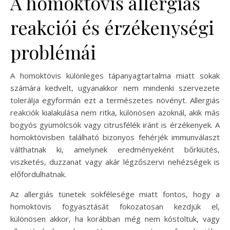
A homoktövis allergiás
reakciói és érzékenységi
problémái
A homoktövis különleges tápanyagtartalma miatt sokak
számára kedvelt, ugyanakkor nem mindenki szervezete
tolerálja egyformán ezt a természetes növényt. Allergiás
reakciók kialakulása nem ritka, különösen azoknál, akik más
bogyós gyümölcsök vagy citrusfélék iránt is érzékenyek. A
homoktövisben található bizonyos fehérjék immunválaszt
válthatnak ki, amelynek eredményeként bőrkiütés,
viszketés, duzzanat vagy akár légzőszervi nehézségek is
előfordulhatnak.
Az allergiás tünetek sokfélesége miatt fontos, hogy a
homoktövis fogyasztását fokozatosan kezdjük el,
különösen akkor, ha korábban még nem kóstoltuk, vagy