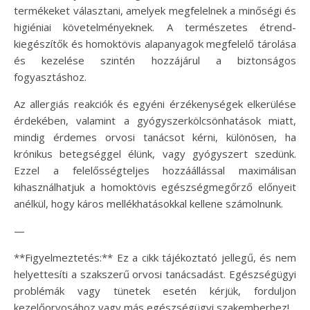
termékeket választani, amelyek megfelelnek a minőségi és
higiéniai követelményeknek. A természetes étrend-
kiegészítők és homoktövis alapanyagok megfelelő tárolása
és kezelése szintén hozzájárul a biztonságos
fogyasztáshoz.
Az allergiás reakciók és egyéni érzékenységek elkerülése
érdekében, valamint a gyógyszerkölcsönhatások miatt,
mindig érdemes orvosi tanácsot kérni, különösen, ha
krónikus betegséggel élünk, vagy gyógyszert szedünk.
Ezzel a felelősségteljes hozzáállással maximálisan
kihasználhatjuk a homoktövis egészségmegőrző előnyeit
anélkül, hogy káros mellékhatásokkal kellene számolnunk.
—
**Figyelmeztetés:** Ez a cikk tájékoztató jellegű, és nem
helyettesíti a szakszerű orvosi tanácsadást. Egészségügyi
problémák vagy tünetek esetén kérjük, forduljon
kezelőorvosához vagy más egészségügyi szakemberhez!