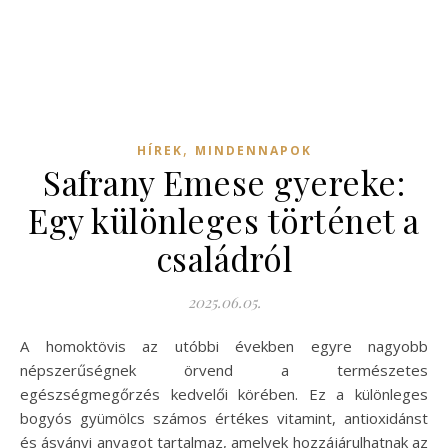
,
HÍREK
MINDENNAPOK
Safrany Emese gyereke:
Egy különleges történet a
családról
2025.06.05.
A homoktövis az utóbbi években egyre nagyobb
népszerűségnek örvend a természetes
egészségmegőrzés kedvelői körében. Ez a különleges
bogyós gyümölcs számos értékes vitamint, antioxidánst
és ásványi anyagot tartalmaz, amelyek hozzájárulhatnak az