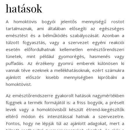
hatások
A homoktövis bogyói jelentős mennyiségű rostot
tartalmaznak, ami általában elősegíti az egészséges
emésztést és a bélműködés szabályozását. Azonban a
túlzott fogyasztás, vagy a szervezet egyéni reakciói
esetén előfordulhatnak kellemetlen emésztőrendszeri
tünetek, mint például gyomorégés, hasmenés vagy
puffadás. Az érzékeny gyomrú emberek különösen ki
vannak téve ezeknek a mellékhatásoknak, ezért számukra
ajánlott először kisebb mennyiségben kipróbálni a
homoktövist.
Az emésztőrendszerre gyakorolt hatások nagymértékben
függnek a termék formájától is: a friss bogyók, a préselt
levek vagy a homoktövisből készült étrend-kiegészítők
eltérő módon és intenzitással hatnak a szervezetre.
Fontos, hogy ne lépjük túl az ajánlott adagokat, mert a