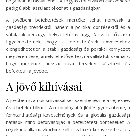
negatívan hatással lehet. A fogyasztói bizalom csökkenése
pedig újabb lassulást okozhat a gazdaságban.
A jövőbeni befektetések mértéke tehát nemcsak a
gazdasági trendektől, hanem a politikai döntésektől és a
vállalatok pénzügyi helyzetétől is függ. A szakértők arra
figyelmeztetnek, hogy a befektetések növeléséhez
elengedhetetlen a stabil gazdasági és politikai környezet
megteremtése, amely lehetővé teszi a vállalatok számára,
hogy merjenek hosszú távú terveket készíteni és
befektetni a jövőbe.
A jövő kihívásai
A jövőben számos kihívással kell szembenéznie a cégeknek
és a befektetőknek. A technológiai fejlődés gyors üteme, a
fenntarthatósági követelmények és a globális gazdasági
hatások mind befolyásolják a befektetési döntéseket. A
cégeknek alkalmazkodniuk kell a változó környezethez, és