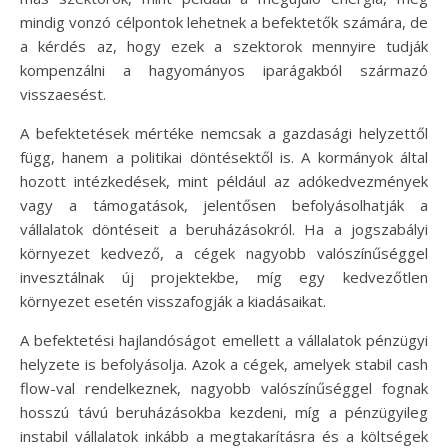
mindig vonzó célpontok lehetnek a befektetők számára, de
a kérdés az, hogy ezek a szektorok mennyire tudják
kompenzálni a hagyományos iparágakból származó
visszaesést.
A befektetések mértéke nemcsak a gazdasági helyzettől
függ, hanem a politikai döntésektől is. A kormányok által
hozott intézkedések, mint például az adókedvezmények
vagy a támogatások, jelentősen befolyásolhatják a
vállalatok döntéseit a beruházásokról. Ha a jogszabályi
környezet kedvező, a cégek nagyobb valószínűséggel
invesztálnak új projektekbe, míg egy kedvezőtlen
környezet esetén visszafogják a kiadásaikat.
A befektetési hajlandóságot emellett a vállalatok pénzügyi
helyzete is befolyásolja. Azok a cégek, amelyek stabil cash
flow-val rendelkeznek, nagyobb valószínűséggel fognak
hosszú távú beruházásokba kezdeni, míg a pénzügyileg
instabil vállalatok inkább a megtakarításra és a költségek