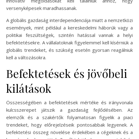
innovatív megoldásokat kell találniuk ahhoz, hogy
versenyképesek maradhassanak.
A globális gazdaság interdependenciája miatt a nemzetközi
események, mint például a kereskedelmi háborúk vagy a
politikai feszültségek, szintén hatással vannak a helyi
befektetésekre. A vállalatoknak figyelemmel kell kísérniük a
globális trendeket, és szükség esetén gyorsan reagálniuk
kell a változásokra.
Befektetések és jövőbeli
kilátások
Összességében a befektetések mértéke és irányvonala
kulcsszerepet játszik a gazdaság fejlődésében. Az
elemzők és a szakértők folyamatosan figyelik a piaci
trendeket, hogy előrejelzéseik pontosabbak legyenek. A
befektetési összeg növelése érdekében a cégeknek és a