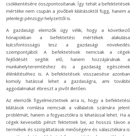
csökkentésére összpontosítanak. Így tehát a befektetések
mértéke nem csupán a jövőbeli kilátásoktól függ, hanem a
jelenlegi pénzügyi helyzettől is.
A gazdasági elemzők úgy vélik, hogy a következő
hónapokban a befektetési mértékek alakulása
kulcsfontosságú lesz a gazdasági növekedés
szempontjából. A befektetések nemcsak a cégek
fejlődését segítik elő, hanem hozzájárulnak a
munkahelyteremtéshez és a gazdaság egészének
élénkítéséhez is. A befektetések visszaesése azonban
komoly hatással lehet a gazdaságra, ami további
aggodalmakat ébreszt a jövőt illetően.
Az elemzők figyelmeztetnek arra is, hogy a befektetési
kilátások romlása nemcsak a vállalatok számára jelent
problémát, hanem a fogyasztókra is kihatással lehet. Ha a
cégek kevesebb pénzt fektetnek be, az hosszú távon a
termékek és szolgáltatások minőségére és választékára is