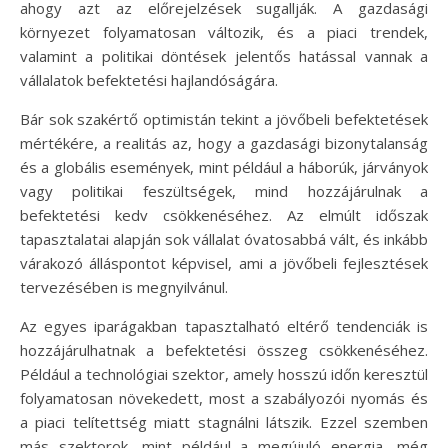
ahogy azt az előrejelzések sugallják. A gazdasági
környezet folyamatosan változik, és a piaci trendek,
valamint a politikai döntések jelentős hatással vannak a
vállalatok befektetési hajlandóságára.
Bár sok szakértő optimistán tekint a jövőbeli befektetések
mértékére, a realitás az, hogy a gazdasági bizonytalanság
és a globális események, mint például a háborúk, járványok
vagy politikai feszültségek, mind hozzájárulnak a
befektetési kedv csökkenéséhez. Az elmúlt időszak
tapasztalatai alapján sok vállalat óvatosabbá vált, és inkább
várakozó álláspontot képvisel, ami a jövőbeli fejlesztések
tervezésében is megnyilvánul.
Az egyes iparágakban tapasztalható eltérő tendenciák is
hozzájárulhatnak a befektetési összeg csökkenéséhez.
Például a technológiai szektor, amely hosszú időn keresztül
folyamatosan növekedett, most a szabályozói nyomás és
a piaci telítettség miatt stagnálni látszik. Ezzel szemben
más szektorok, mint például a megújuló energia, még