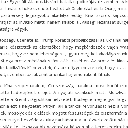
tni az Egyesült Államok kiszámíthatatlan politikájával szemben. A
i Tanács elnöke üzenetet váltottak Xi elnökkel és Li Qiang mini
lis partnerség legnagyobb akadálya eddig Kína szoros kapcs
átját” az invázió miatt, hanem inkább a „válság” lezárását sürge
tságra vágyik.
tosságú üzenete is. Trump korábbi próbálkozásai az ukrajnai há
, arra késztették az elemzőket, hogy megkérdezzék, vajon Wa
zámára, hogy ez nem lehetséges. „Együtt meg kell akadályoznun
a Xi egy orosz médiának szánt aláírt cikkében. Az orosz és kína
estabilizálónak” neveztek, és arra figyelmeztettek, hogy ez a
pét, szemben azzal, amit amerikai hegemóniaként látnak.
 Kína szuperhatalom, Oroszország hatalma most korlátozott
ette haderejének erejét. A nyugati szankciók miatt Moszkva 
tette a Kreml világpolitikai helyzetét. Boulegue megjegyzi, hog
adnia ezt a helyzetet. Putyin, aki a tankok felvonulását nézi a V
ek, mosolyok és ölelések mögött feszültségek és diszharmónia f
n Putyin beszéde az ukrajnai háborút a 80 évvel ezelőtti náci 
 a világ két legnagyobb gazdasága készen áll a kereskedelmi 