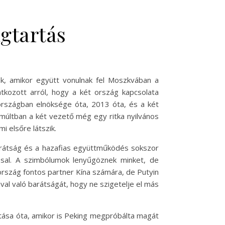
ágtartás
nek, amikor együtt vonulnak fel Moszkvában a
atkozott arról, hogy a két ország kapcsolata
zországban elnöksége óta, 2013 óta, és a két
 múltban a két vezető még egy ritka nyilvános
i elsőre látszik.
barátság és a hazafias együttműködés sokszor
sal. A szimbólumok lenyűgöznek minket, de
ország fontos partner Kína számára, de Putyin
val való barátságát, hogy ne szigetelje el más
tása óta, amikor is Peking megpróbálta magát