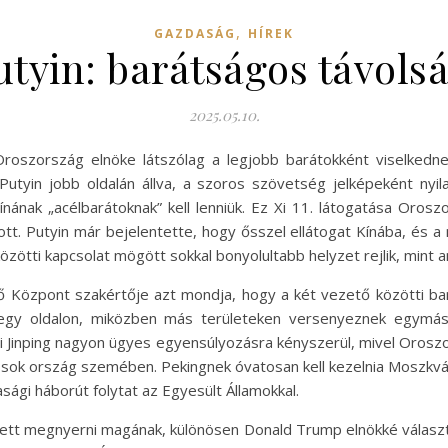
,
GAZDASÁG
HÍREK
utyin: barátságos távols
2025.05.10.
, Oroszország elnöke látszólag a legjobb barátokként viselked
utyin jobb oldalán állva, a szoros szövetség jelképeként nyil
nának „acélbarátoknak” kell lenniük. Ez Xi 11. látogatása Oros
tt. Putyin már bejelentette, hogy ősszel ellátogat Kínába, és a
zötti kapcsolat mögött sokkal bonyolultabb helyzet rejlik, mint am
ző Központ szakértője azt mondja, hogy a két vezető közötti 
k egy oldalon, miközben más területeken versenyeznek egymás
 Xi Jinping nagyon ügyes egyensúlyozásra kényszerül, mivel Orosz
tt sok ország szemében. Pekingnek óvatosan kell kezelnia Moszkvá
sági háborút folytat az Egyesült Államokkal.
zett megnyerni magának, különösen Donald Trump elnökké válasz