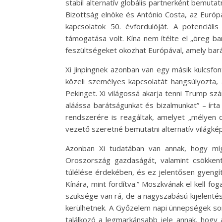
stabil alternatív globális partnerként bemuta
Bizottság elnöke és António Costa, az Európa
kapcsolatok 50. évfordulóját. A potenciá
támogatása volt. Kína nem ítélte el „öreg bar
feszültségeket okozhat Európával, amely bará
Xi Jinpingnek azonban van egy másik kulcsfon
közeli személyes kapcsolatát hangsúlyozta
Pekinget. Xi világossá akarja tenni Trump s
aláássa barátságunkat és bizalmunkat” – írt
rendszerére is reagáltak, amelyet „mélyen d
vezető szeretné bemutatni alternatív világké
Azonban Xi tudatában van annak, hogy míg
Oroszország gazdaságát, valamint csökkent
túlélése érdekében, és ez jelentősen gyengí
Kínára, mint fordítva.” Moszkvának el kell fog
szüksége van rá, de a nagyszabású kijelentés
kerülhetnek. A Győzelem napi ünnepségek sorá
találkozó a legmarkánsabb jele annak, hogy