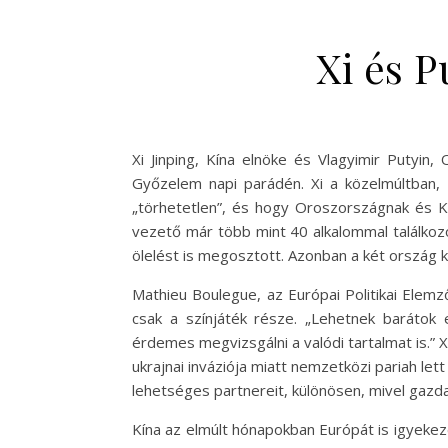
Xi és P
Xi Jinping, Kína elnöke és Vlagyimir Putyin
Győzelem napi parádén. Xi a közelmúltban, P
„törhetetlen”, és hogy Oroszországnak és Kí
vezető már több mint 40 alkalommal találkozo
ölelést is megosztott. Azonban a két ország kö
Mathieu Boulegue, az Európai Politikai Elem
csak a színjáték része. „Lehetnek baráto
érdemes megvizsgálni a valódi tartalmat is.”
ukrajnai inváziója miatt nemzetközi pariah le
lehetséges partnereit, különösen, mivel gazda
Kína az elmúlt hónapokban Európát is igyeke