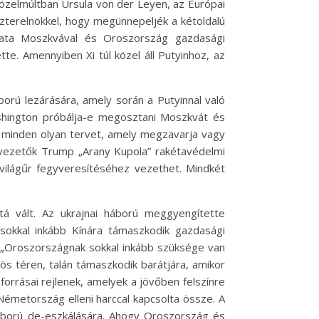
 közelmúltban Ursula von der Leyen, az Európai
szterelnökkel, hogy megünnepeljék a kétoldalú
olata Moszkvával és Oroszország gazdasági
tte. Amennyiben Xi túl közel áll Putyinhoz, az
ború lezárására, amely során a Putyinnal való
shington próbálja-e megosztani Moszkvát és
k minden olyan tervet, amely megzavarja vagy
i vezetők Trump „Arany Kupola” rakétavédelmi
 világűr fegyveresítéséhez vezethet. Mindkét
á vált. Az ukrajnai háború meggyengítette
sokkal inkább Kínára támaszkodik gazdasági
y „Oroszországnak sokkal inkább szüksége van
örös téren, talán támaszkodik barátjára, amikor
orrásai rejlenek, amelyek a jövőben felszínre
Németország elleni harccal kapcsolta össze. A
háború de-eszkálására. Ahogy Oroszország és