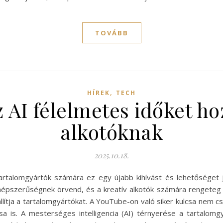
TOVÁBB
,
HÍREK
TECH
 AI félelmetes időket h
alkotóknak
2025.10.18.
 a tartalomgyártók számára ez egy újabb kihívást és lehetőséget
épszerűségnek örvend, és a kreatív alkotók számára rengeteg l
llítja a tartalomgyártókat. A YouTube-on való siker kulcsa nem c
a is. A mesterséges intelligencia (AI) térnyerése a tartalom