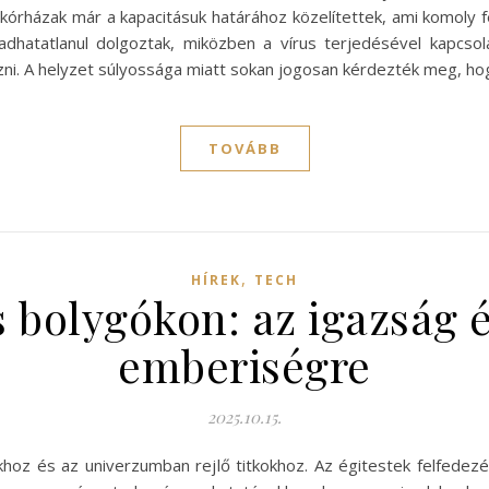
 kórházak már a kapacitásuk határához közelítettek, ami komoly 
adhatatlanul dolgoztak, miközben a vírus terjedésével kapcso
mazni. A helyzet súlyossága miatt sokan jogosan kérdezték meg, h
TOVÁBB
,
HÍREK
TECH
s bolygókon: az igazság é
emberiségre
2025.10.15.
khoz és az univerzumban rejlő titkokhoz. Az égitestek felfedez