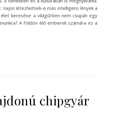
a filmekben és a kultúrában is megnyilvánul.
. Vajon létezhetnek-e más intelligens lények a
z élet keresése a világűrben nem csupán egy
számunkra? A Földön élő emberek számára ez a
lajdonú chipgyár