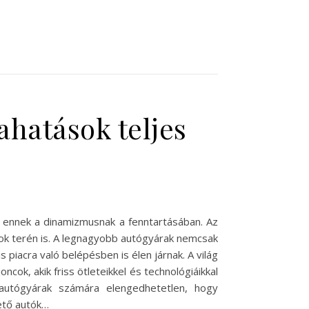
mahatások teljes
k ennek a dinamizmusnak a fenntartásában. Az
ok terén is. A legnagyobb autógyárak nemcsak
iacra való belépésben is élen járnak. A világ
ok, akik friss ötleteikkel és technológiáikkal
z autógyárak számára elengedhetetlen, hogy
zető autók…