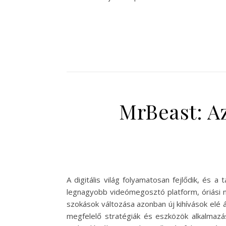
MrBeast: Az
A digitális világ folyamatosan fejlődik, és
legnagyobb videómegosztó platform, óriási n
szokások változása azonban új kihívások elé á
megfelelő stratégiák és eszközök alkalmazás