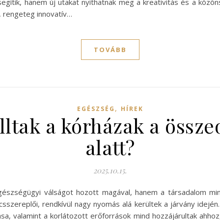
segítik, hanem új utakat nyithatnak meg a kreativitás és a közö
, rengeteg innovatív…
TOVÁBB
,
EGÉSZSÉG
HÍREK
lltak a kórházak a össz
alatt?
2025.10.15.
észségügyi válságot hozott magával, hanem a társadalom mind
csszereplői, rendkívül nagy nyomás alá kerültek a járvány idej
grása, valamint a korlátozott erőforrások mind hozzájárultak ahh