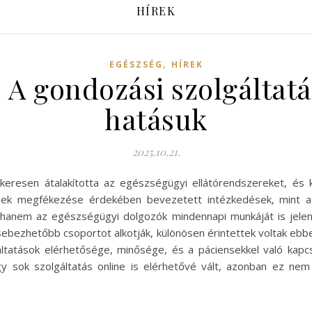
HÍREK
,
EGÉSZSÉG
HÍREK
: A gondozási szolgáltat
hatásuk
2025.10.21.
yökeresen átalakította az egészségügyi ellátórendszereket, és
sének megfékezése érdekében bevezetett intézkedések, mint a 
 hanem az egészségügyi dolgozók mindennapi munkáját is jelent
ebezhetőbb csoportot alkotják, különösen érintettek voltak ebbe
áltatások elérhetősége, minősége, és a páciensekkel való kapcso
gy sok szolgáltatás online is elérhetővé vált, azonban ez ne