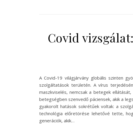
Covid vizsgálat
A Covid-19 világjárvány globális szinten g
szolgáltatások területén. A vírus terjedé
maszkviselés, nemcsak a betegek ellátását,
betegségben szenvedő páciensek, akik a legs
gyakorolt hatások sokrétűek voltak: a szolg
technológia előretörése lehetővé tette, ho
generációk, akik…