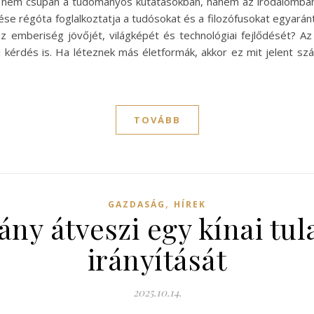
nk nem csupán a tudományos kutatásokban, hanem az irodalomban, 
e régóta foglalkoztatja a tudósokat és a filozófusokat egyaránt
 emberiség jövőjét, világképét és technológiai fejlődését? A
ai kérdés is. Ha léteznek más életformák, akkor ez mit jelent 
TOVÁBB
,
GAZDASÁG
HÍREK
ny átveszi egy kínai tu
irányítását
2025.10.14.