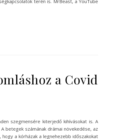
nségkapcsolatok terén is. MrBeast, a YouTube
eomláshoz a Covid
en szegmensére kiterjedő kihívásokat is. A
én. A betegek számának drámai növekedése, az
oz, hogy a kórházak a legnehezebb időszakokat