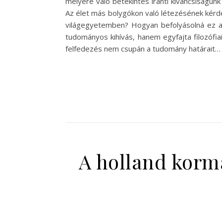
mélyére való betekintés iránti kíváncsiságu
Az élet más bolygókon való létezésének kérdés
világegyetemben? Hogyan befolyásolná ez az
tudományos kihívás, hanem egyfajta filozófi
felfedezés nem csupán a tudomány határait…
A holland kormá