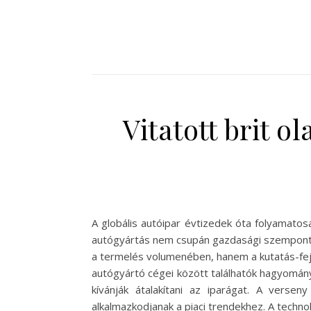
Vitatott brit o
A globális autóipar évtizedek óta folyamato
autógyártás nem csupán gazdasági szempontbó
a termelés volumenében, hanem a kutatás-fejl
autógyártó cégei között találhatók hagyományo
kívánják átalakítani az iparágat. A verse
alkalmazkodjanak a piaci trendekhez. A techno