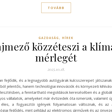
TOVÁBB
,
GAZDASÁG
HÍREK
lajmező közzéteszi a klí
mérlegét
2025.10.18.
san fejlődik, és a legnagyobb autógyárak kulcsszerepet játszana
l jelentős, hanem technológiai innovációk és környezeti kihívás
esztésben, a fenntartható megoldások keresésében és a globális p
s vállalatok, amelyeket már évtizedek óta ismerünk, valamint újonc
ny éles, a fogyasztói igények folyamatosan változnak, és a
lógiai fejlődés, mint például az elektromos járművek és az önve